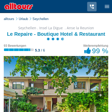
alltours
Urlaub
Seychellen
Seychellen . Insel La Digue . Anse la Reunion
Le Repaire - Boutique Hotel & Restaurant
93 Bewertungen
Weiterempfehlung
99 %
5.3
/ 6