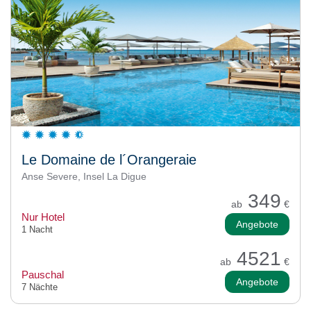
Le Domaine de l´Orangeraie
Anse Severe, Insel La Digue
349
ab
€
Nur Hotel
Angebote
1 Nacht
4521
ab
€
Pauschal
Angebote
7 Nächte