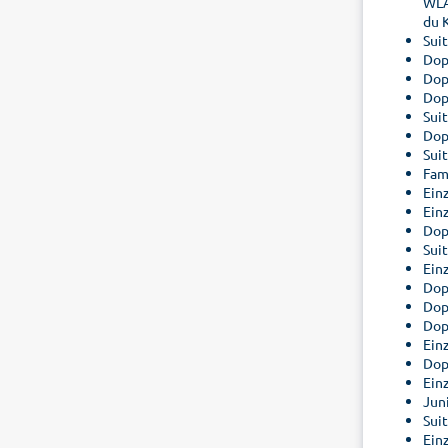
WLA
du 
Sui
Dop
Dop
Dop
Suit
Dop
Sui
Fam
Ein
Ein
Dop
Sui
Ein
Dop
Dop
Dop
Ein
Dop
Ein
Jun
Suit
Ein