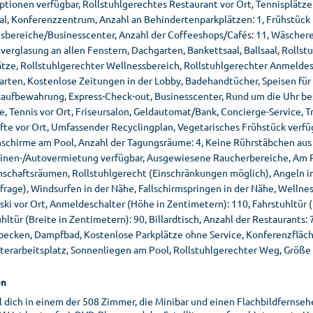
ionen verfügbar, Rollstuhlgerechtes Restaurant vor Ort, Tennisplätze 
al, Konferenzzentrum, Anzahl an Behindertenparkplätzen: 1, Frühstück 
sbereiche/Businesscenter, Anzahl der Coffeeshops/Cafés: 11, Wäscherei,
erglasung an allen Fenstern, Dachgarten, Bankettsaal, Ballsaal, Rollst
ätze, Rollstuhlgerechter Wellnessbereich, Rollstuhlgerechter Anmeldesc
Garten, Kostenlose Zeitungen in der Lobby, Badehandtücher, Speisen für
aufbewahrung, Express-Check-out, Businesscenter, Rund um die Uhr bese
se, Tennis vor Ort, Friseursalon, Geldautomat/Bank, Concierge-Service,
fte vor Ort, Umfassender Recyclingplan, Vegetarisches Frühstück verf
schirme am Pool, Anzahl der Tagungsräume: 4, Keine Rührstäbchen aus 
inen-/Autovermietung verfügbar, Ausgewiesene Raucherbereiche, Am P
schaftsräumen, Rollstuhlgerecht (Einschränkungen möglich), Angeln i
nfrage), Windsurfen in der Nähe, Fallschirmspringen in der Nähe, Welln
ki vor Ort, Anmeldeschalter (Höhe in Zentimetern): 110, Fahrstuhltür (Br
hltür (Breite in Zentimetern): 90, Billardtisch, Anzahl der Restaurants: 
becken, Dampfbad, Kostenlose Parkplätze ohne Service, Konferenzfläch
erarbeitsplatz, Sonnenliegen am Pool, Rollstuhlgerechter Weg, Größe 
n
l dich in einem der 508 Zimmer, die Minibar und einen Flachbildfernseh