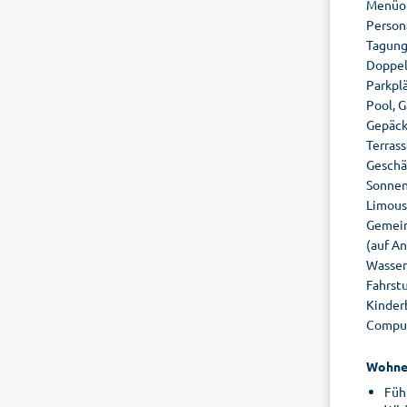
Menüopt
Person
Tagung
Doppelv
Parkpl
Pool, 
Gepäck
Terras
Geschä
Sonnen
Limous
Gemein
(auf A
Wassers
Fahrstu
Kinder
Comput
Wohne
Füh