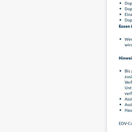
Dop
Dop
Ein
Dop
Essen 
Wen
wir
Hinwei
Bis
zus
Ver
Unt
ver
Ass
Ass
Hau
EDV-C