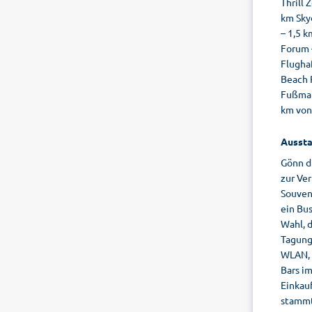
Thrill
km Sky
– 1,5 k
Forum –
Flughaf
Beach R
Fußmars
km von 
Aussta
Gönn d
zur Ver
Souven
ein Bus
Wahl, 
Tagungs
WLAN, T
Bars i
Einkau
stammt