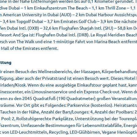
 Zone in der Nähe Entfernungen werden bis auf 0,1 Kilometer gerundet
dive Dubai – 1 km Einkaufszentrum The Beach – 1,1 km Thrill Zone – 1,1
m American University in Dubai (AUD) – 2 km Dubai Harbour Aussichtspu
 3,4 km Topgolf Dubai – 3,7 km Emirates Golf Club – 3,9 km Die nächst
en Dubai Intl. (DXB) – 32,6 km Flughafen Sharjah Intl. (SHJ) – 58,8 km
esort And Spa ist: Flughafen Dubai Intl. (DXB). Le Royal Meridien Beac
ch von The Walk und eine 1-minütige Fahrt von Marina Beach entfernt. 
Mall of the Emirates entfernt.
ttung
ir einen Besuch des Wellnessbereichs, der Massagen, Körperbehandlun
fügung, aber auch der Privatstrand ist einen Besuch wert. Dieses Hote
irladen/Kiosk. Wenn du eine ausgiebige Einkaufstour geplant hast, ka
inesscenter, ein Limousinenservice und ein Express-Check-out. Wenn du 
denn zu den 2045 Quadratfuß (190 Quadratmeter) großen Veranstaltun
räume. Vor Ort gibt es Folgendes: Parkservice (kostenlos). Heiratsant
auchen in der Nähe, Anzahl der Bars/Lounges: 4, Anzahl der Poolbars: 2,
m Pool: 2, Rollstuhlgerechte Parkplätze, Unterstützung bei der Touren
fszentrum, Umfassende Bestimmungen für Lebensmittelabfälle, Energi
 von LED-Leuchtmitteln, Recycling, LED-Glühbirnen, Vegane Menüoption