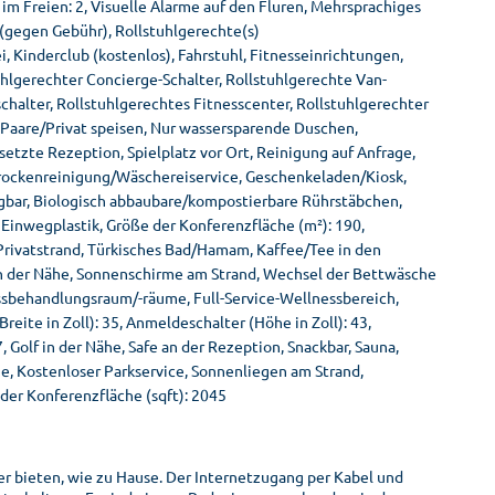
im Freien: 2, Visuelle Alarme auf den Fluren, Mehrsprachiges
(gegen Gebühr), Rollstuhlgerechte(s)
 Kinderclub (kostenlos), Fahrstuhl, Fitnesseinrichtungen,
uhlgerechter Concierge-Schalter, Rollstuhlgerechte Van-
halter, Rollstuhlgerechtes Fitnesscenter, Rollstuhlgerechter
 Paare/Privat speisen, Nur wassersparende Duschen,
tzte Rezeption, Spielplatz vor Ort, Reinigung auf Anfrage,
 Trockenreinigung/Wäschereiservice, Geschenkeladen/Kiosk,
ügbar, Biologisch abbaubare/kompostierbare Rührstäbchen,
Einwegplastik, Größe der Konferenzfläche (m²): 190,
rivatstrand, Türkisches Bad/Hamam, Kaffee/Tee in den
n der Nähe, Sonnenschirme am Strand, Wechsel der Bettwäsche
essbehandlungsraum/-räume, Full-Service-Wellnessbereich,
eite in Zoll): 35, Anmeldeschalter (Höhe in Zoll): 43,
7, Golf in der Nähe, Safe an der Rezeption, Snackbar, Sauna,
e, Kostenloser Parkservice, Sonnenliegen am Strand,
der Konferenzfläche (sqft): 2045
er bieten, wie zu Hause. Der Internetzugang per Kabel und