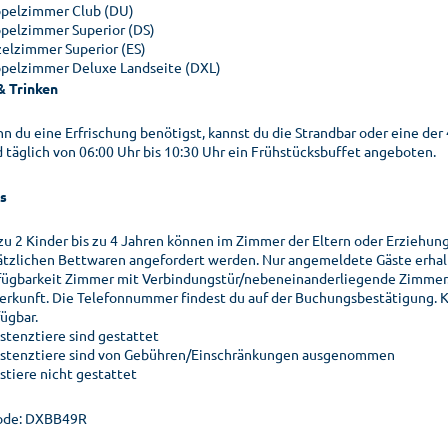
pelzimmer Club (DU)
pelzimmer Superior (DS)
zelzimmer Superior (ES)
pelzimmer Deluxe Landseite (DXL)
& Trinken
n du eine Erfrischung benötigst, kannst du die Strandbar oder eine de
d täglich von 06:00 Uhr bis 10:30 Uhr ein Frühstücksbuffet angeboten.
s
 zu 2 Kinder bis zu 4 Jahren können im Zimmer der Eltern oder Erziehu
ätzlichen Bettwaren angefordert werden. Nur angemeldete Gäste erhal
fügbarkeit Zimmer mit Verbindungstür/nebeneinanderliegende Zimmer. 
erkunft. Die Telefonnummer findest du auf der Buchungsbestätigung. K
fügbar.
istenztiere sind gestattet
istenztiere sind von Gebühren/Einschränkungen ausgenommen
stiere nicht gestattet
ode: DXBB49R