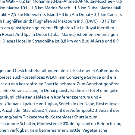
. The Walk – 0,2 km Mohammad-Bin-Ahmed-Al-Mulla-Moschee – 0,5
 km Marina 101 – 1,3 km Marina Beach – 1,3 km Dubai Marina Mall
nkt – 2,9 km Bluewaters Island – 3 km Ain Dubai – 3,1 km Caesars
en Flughäfen sind: Flughafen Al Maktoum Intl. (DWC) – 37,7 km
 Der am günstigsten gelegene Flughafen für Le Royal Meridien
h Resort And Spa in Dubai (Dubai Marina) ist einen 3-minütigen
Dieses Hotel in Strandnähe ist 8,8 km von Burj Al Arab und 8,9
gen und Gesichtsbehandlungen bietet. Es stehen 3 Außenpools
l bietet auch kostenloses WLAN, ein Concierge-Service und ein
nnst du den kostenfreien Shuttle nehmen. Zum Angebot gehören
eine Veranstaltung in Dubai planst, ist dieses Hotel eine gute
gsräumlichkeiten zählen ein Konferenzzentrum und 4
rag-/Romantikpakete verfügbar, Segeln in der Nähe, Kostenloses
 Anzahl der Strandbars: 1, Anzahl der Außenpools: 3, Anzahl der
planung/beim Ticketerwerb, Kostenloser Shuttle zum
esparende Schalter, Mindestens 80% der gesamten Beleuchtung
en verfügbar, Kein barrierearmer Shuttle, Vegetarische