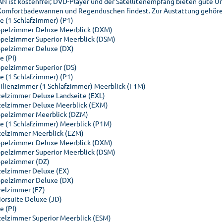
N ist kostenfrei; DVD-Player und der Satellitenempfang bieten gute U
Komfortbadewannen und Regenduschen findest. Zur Austattung gehören
te (1 Schlafzimmer) (P1)
pelzimmer Deluxe Meerblick (DXM)
pelzimmer Superior Meerblick (DSM)
pelzimmer Deluxe (DX)
e (PI)
pelzimmer Superior (DS)
te (1 Schlafzimmer) (P1)
ilienzimmer (1 Schlafzimmer) Meerblick (F1M)
zelzimmer Deluxe Landseite (EXL)
zelzimmer Deluxe Meerblick (EXM)
pelzimmer Meerblick (DZM)
te (1 Schlafzimmer) Meerblick (P1M)
zelzimmer Meerblick (EZM)
pelzimmer Deluxe Meerblick (DXM)
pelzimmer Superior Meerblick (DSM)
pelzimmer (DZ)
zelzimmer Deluxe (EX)
pelzimmer Deluxe (DX)
zelzimmer (EZ)
iorsuite Deluxe (JD)
e (PI)
zelzimmer Superior Meerblick (ESM)