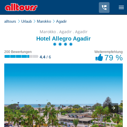
alltours
Urlaub
Marokko
Agadir
Marokko . Agadir . Agadir
Hotel Allegro Agadir
200 Bewertungen
Weiterempfehlung
79 %
4.4
/ 6