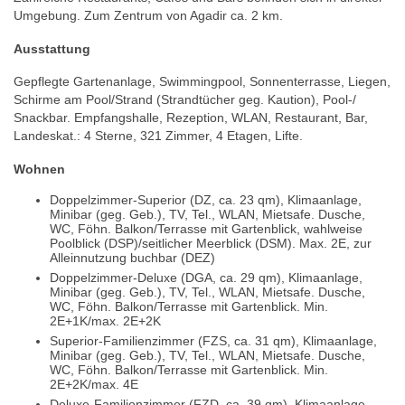
Umgebung. Zum Zentrum von Agadir ca. 2 km.
Ausstattung
Gepflegte Gartenanlage, Swimmingpool, Sonnenterrasse, Liegen,
Schirme am Pool/Strand (Strandtücher geg. Kaution), Pool-/
Snackbar. Empfangshalle, Rezeption, WLAN, Restaurant, Bar,
Landeskat.: 4 Sterne, 321 Zimmer, 4 Etagen, Lifte.
Wohnen
Doppelzimmer-Superior (DZ, ca. 23 qm), Klimaanlage,
Minibar (geg. Geb.), TV, Tel., WLAN, Mietsafe. Dusche,
WC, Föhn. Balkon/Terrasse mit Gartenblick, wahlweise
Poolblick (DSP)/seitlicher Meerblick (DSM). Max. 2E, zur
Alleinnutzung buchbar (DEZ)
Doppelzimmer-Deluxe (DGA, ca. 29 qm), Klimaanlage,
Minibar (geg. Geb.), TV, Tel., WLAN, Mietsafe. Dusche,
WC, Föhn. Balkon/Terrasse mit Gartenblick. Min.
2E+1K/max. 2E+2K
Superior-Familienzimmer (FZS, ca. 31 qm), Klimaanlage,
Minibar (geg. Geb.), TV, Tel., WLAN, Mietsafe. Dusche,
WC, Föhn. Balkon/Terrasse mit Gartenblick. Min.
2E+2K/max. 4E
Deluxe-Familienzimmer (FZD, ca. 39 qm), Klimaanlage,