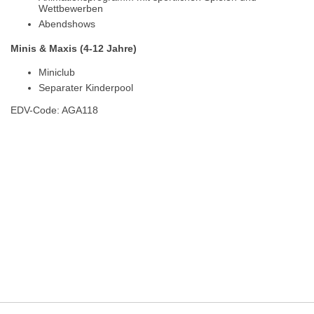
Wettbewerben
Abendshows
Minis & Maxis (4-12 Jahre)
Miniclub
Separater Kinderpool
EDV-Code: AGA118
Hotelmerkmale
Bewertungen
Lage / Karte
Wetter