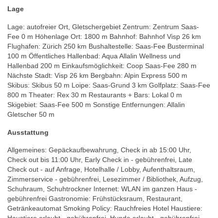
Lage
Lage: autofreier Ort, Gletschergebiet Zentrum: Zentrum Saas-
Fee 0 m Höhenlage Ort: 1800 m Bahnhof: Bahnhof Visp 26 km
Flughafen: Zürich 250 km Bushaltestelle: Saas-Fee Busterminal
100 m Öffentliches Hallenbad: Aqua Allalin Wellness und
Hallenbad 200 m Einkaufsmöglichkeit: Coop Saas-Fee 280 m
Nächste Stadt: Visp 26 km Bergbahn: Alpin Express 500 m
Skibus: Skibus 50 m Loipe: Saas-Grund 3 km Golfplatz: Saas-Fee
800 m Theater: Rex 30 m Restaurants + Bars: Lokal 0 m
Skigebiet: Saas-Fee 500 m Sonstige Entfernungen: Allalin
Gletscher 50 m
Ausstattung
Allgemeines: Gepäckaufbewahrung, Check in ab 15:00 Uhr,
Check out bis 11:00 Uhr, Early Check in - gebührenfrei, Late
Check out - auf Anfrage, Hotelhalle / Lobby, Aufenthaltsraum,
Zimmerservice - gebührenfrei, Lesezimmer / Bibliothek, Aufzug,
Schuhraum, Schuhtrockner Internet: WLAN im ganzen Haus -
gebührenfrei Gastronomie: Frühstücksraum, Restaurant,
Getränkeautomat Smoking Policy: Rauchfreies Hotel Haustiere: