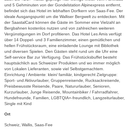
und 5 Gehminuten von der Gondelstation Alpinexpress entfernt,
befindet sich das Hotel im lebhaften Dorfkern von Saas-Fee. Der
ideale Ausgangspunkt um die Walliser Bergwelt zu entdecken. Mit
der SaastalCard können die Gäste im Sommer eine Vielzahl an
Bergbahnen kostenlos nutzen und von zahlreichen weiteren
Vergünstigungen im Dorf profitieren. Das Hotel Les Amis verfügt
über 14 Doppel- und 3 Familienzimmer, einen gemütlichen und
hellen Frühstücksraum, eine einladende Lounge mit Bibliothek
und diversen Spielen. Den Gästen steht rund um die Uhr eine
Self-service Bar zur Verfügung. Das Frühstücksbuffet besteht
hauptsächlich aus Schweizer Produkten und wo immer möglich
von Lokalen Lieferanten, sowie viel Selbstgemachtem.
Einrichtung / Ambiente: klein/ familiär, kindgerecht Zielgruppe:
Sport- und Aktivurlauber, Gruppenreisende, Rucksackreisende,
Preisbewusste Reisende, Paare, Natururlauber, Senioren,
Kurzurlauber, Junge Reisende, Mountainbiker / Fahrradfahrer,
Hundefreunde, Familien, LGBTQIA+-freundlich, Langzeiturlauber,
Single mit Kind
Ort
Schweiz, Wallis, Saas-Fee