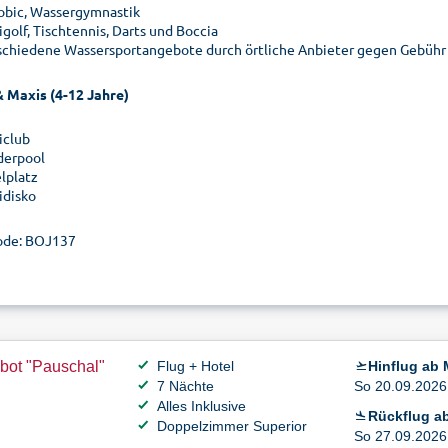
obic, Wassergymnastik
golf, Tischtennis, Darts und Boccia
schiedene Wassersportangebote durch örtliche Anbieter gegen Gebühr
& Maxis (4-12 Jahre)
iclub
derpool
elplatz
idisko
ode: BOJ137
bot "Pauschal"
Flug + Hotel
Hinflug ab
7 Nächte
So 20.09.2026 
Alles Inklusive
Rückflug a
Doppelzimmer Superior
So 27.09.2026 