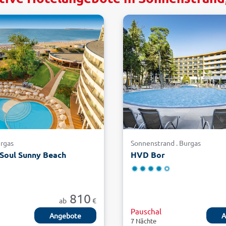
urgas
Sonnenstrand . Burgas
Soul Sunny Beach
HVD Bor
810
ab
€
Pauschal
Angebote
A
7 Nächte