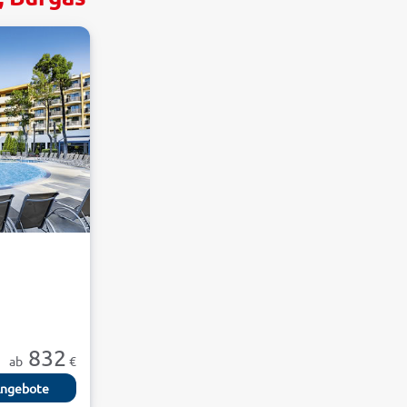
832
ab
€
ngebote