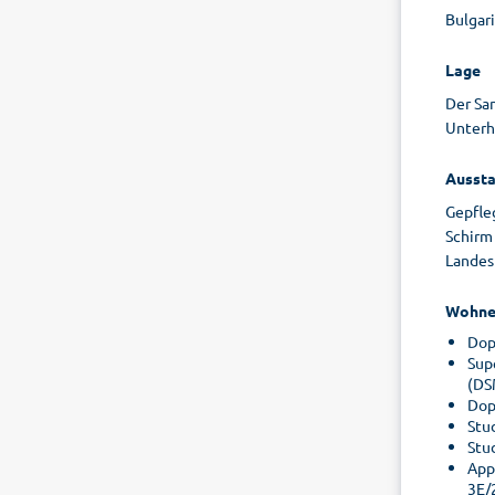
Bulgar
Lage
Der Sa
Unterh
Aussta
Gepfle
Schirm 
Landes
Wohne
Dop
Sup
(DS
Dop
Stu
Stu
App
3E/