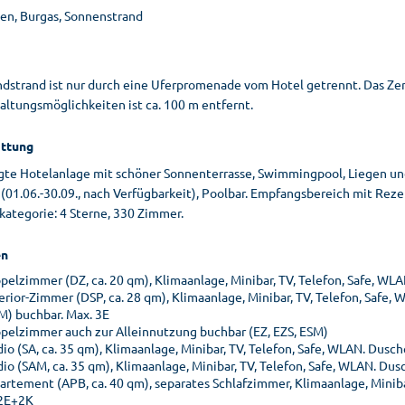
ien, Burgas, Sonnenstrand
ndstrand ist nur durch eine Uferpromenade vom Hotel getrennt. Das Ze
altungsmöglichkeiten ist ca. 100 m entfernt.
ttung
gte Hotelanlage mit schöner Sonnenterrasse, Swimmingpool, Liegen un
(01.06.-30.09., nach Verfügbarkeit), Poolbar. Empfangsbereich mit Reze
kategorie: 4 Sterne, 330 Zimmer.
n
pelzimmer (DZ, ca. 20 qm), Klimaanlage, Minibar, TV, Telefon, Safe, WLA
erior-Zimmer (DSP, ca. 28 qm), Klimaanlage, Minibar, TV, Telefon, Safe
M) buchbar. Max. 3E
pelzimmer auch zur Alleinnutzung buchbar (EZ, EZS, ESM)
dio (SA, ca. 35 qm), Klimaanlage, Minibar, TV, Telefon, Safe, WLAN. Dusc
dio (SAM, ca. 35 qm), Klimaanlage, Minibar, TV, Telefon, Safe, WLAN. Du
artement (APB, ca. 40 qm), separates Schlafzimmer, Klimaanlage, Miniba
2E+2K