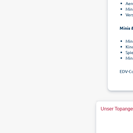
Aer
Mini
Ver
Minis 
Min
Kin
Spi
Min
EDV-C
Unser Topange