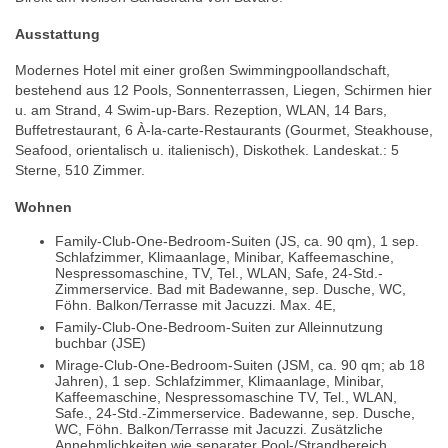
Ausstattung
Modernes Hotel mit einer großen Swimmingpoollandschaft,
bestehend aus 12 Pools, Sonnenterrassen, Liegen, Schirmen hier
u. am Strand, 4 Swim-up-Bars. Rezeption, WLAN, 14 Bars,
Buffetrestaurant, 6 À-la-carte-Restaurants (Gourmet, Steakhouse,
Seafood, orientalisch u. italienisch), Diskothek. Landeskat.: 5
Sterne, 510 Zimmer.
Wohnen
Family-Club-One-Bedroom-Suiten (JS, ca. 90 qm), 1 sep.
Schlafzimmer, Klimaanlage, Minibar, Kaffeemaschine,
Nespressomaschine, TV, Tel., WLAN, Safe, 24-Std.-
Zimmerservice. Bad mit Badewanne, sep. Dusche, WC,
Föhn. Balkon/Terrasse mit Jacuzzi. Max. 4E,
Family-Club-One-Bedroom-Suiten zur Alleinnutzung
buchbar (JSE)
Mirage-Club-One-Bedroom-Suiten (JSM, ca. 90 qm; ab 18
Jahren), 1 sep. Schlafzimmer, Klimaanlage, Minibar,
Kaffeemaschine, Nespressomaschine TV, Tel., WLAN,
Safe., 24-Std.-Zimmerservice. Badewanne, sep. Dusche,
WC, Föhn. Balkon/Terrasse mit Jacuzzi. Zusätzliche
Annehmlichkeiten wie separater Pool-/Strandbereich,