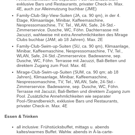
exklusive Bars und Restaurants, privater Check-in. Max.
4E, auch zur Alleinnutzung buchbar (JME)
Family-Club-Sky-View-Suiten (JA, ca. 90 qm), in der 4.
Etage, Klimaanlage, Minibar, Kaffeemaschine,
Nespressomaschine, TV, Tel., WLAN, Safe, 24-Std.-
Zimmerservice. Dusche, WC, Föhn. Dachterrasse mit
Jacuzzi, wahlweise mit extra Annehmlichkeiten des Mirage
Clubs buchbar (JAM; ab 18 Jahren). Max. 2E
Family-Club-Swim-up-Suiten (SU, ca. 90 qm), Klimaanlage,
Minibar, Kaffeemaschine, Nespressomaschine, TV, Tel.,
WLAN, Safe, 24-Std.-Zimmerservice. Badewanne, sep.
Dusche, WC, Föhn. Terrasse mit Jacuzzi, Bali-Betten und
direktem Zugang zum Pool. Max. 4E
Mirage-Club-Swim-up-Suiten (SUM, ca. 90 qm; ab 18
Jahren), Klimaanlage, Minibar, Kaffeemaschine,
Nespressomaschine, TV, Tel., WLAN, Safe, 24-Std.-
Zimmerservice. Badewanne, sep. Dusche, WC, Föhn.
Terrasse mit Jacuzzi, Bali-Betten und direktem Zugang zum
Pool. Zusätzliche Annehmlichkeiten wie separater
Pool-/Strandbereich, exklusive Bars und Restaurants,
privater Check-in. Max. 4E
Essen & Trinken
all inclusive: Frühstücksbuffet, mittags u. abends
kaltes/warmes Buffet. Wahlw. abends in À-la-carte-