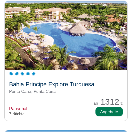
Bahia Principe Explore Turquesa
Punta Cana, Punta Cana
1312
ab
€
Pauschal
Angebote
7 Nächte