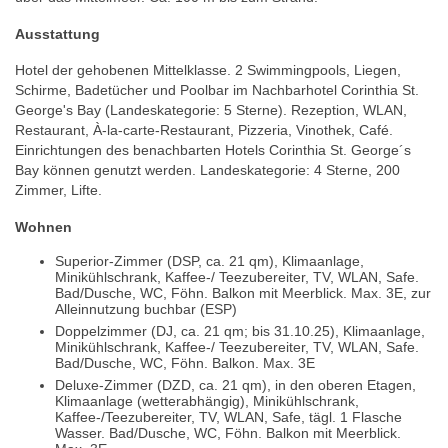
Ausstattung
Hotel der gehobenen Mittelklasse. 2 Swimmingpools, Liegen,
Schirme, Badetücher und Poolbar im Nachbarhotel Corinthia St.
George's Bay (Landeskategorie: 5 Sterne). Rezeption, WLAN,
Restaurant, À-la-carte-Restaurant, Pizzeria, Vinothek, Café.
Einrichtungen des benachbarten Hotels Corinthia St. George´s
Bay können genutzt werden. Landeskategorie: 4 Sterne, 200
Zimmer, Lifte.
Wohnen
Superior-Zimmer (DSP, ca. 21 qm), Klimaanlage,
Minikühlschrank, Kaffee-/ Teezubereiter, TV, WLAN, Safe.
Bad/Dusche, WC, Föhn. Balkon mit Meerblick. Max. 3E, zur
Alleinnutzung buchbar (ESP)
Doppelzimmer (DJ, ca. 21 qm; bis 31.10.25), Klimaanlage,
Minikühlschrank, Kaffee-/ Teezubereiter, TV, WLAN, Safe.
Bad/Dusche, WC, Föhn. Balkon. Max. 3E
Deluxe-Zimmer (DZD, ca. 21 qm), in den oberen Etagen,
Klimaanlage (wetterabhängig), Minikühlschrank,
Kaffee-/Teezubereiter, TV, WLAN, Safe, tägl. 1 Flasche
Wasser. Bad/Dusche, WC, Föhn. Balkon mit Meerblick.