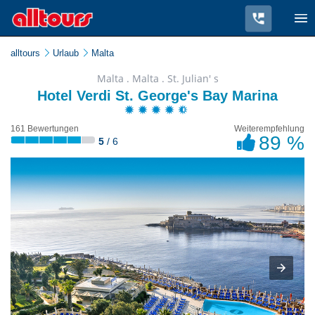
alltours
Urlaub
Malta
Malta . Malta . St. Julian' s
Hotel Verdi St. George's Bay Marina
161 Bewertungen
Weiterempfehlung
89 %
5
/ 6