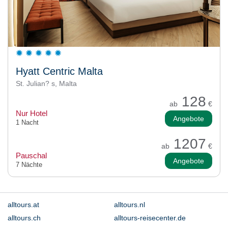
Hyatt Centric Malta
St. Julian? s, Malta
128
ab
€
Nur Hotel
Angebote
1 Nacht
1207
ab
€
Pauschal
Angebote
7 Nächte
alltours.at
alltours.nl
alltours.ch
alltours-reisecenter.de