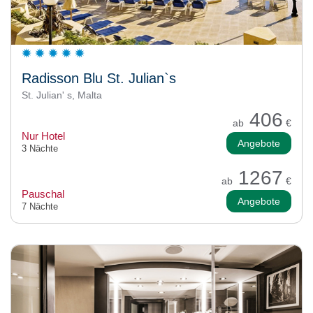
Radisson Blu St. Julian`s
St. Julian' s, Malta
406
ab
€
Nur Hotel
Angebote
3 Nächte
1267
ab
€
Pauschal
Angebote
7 Nächte