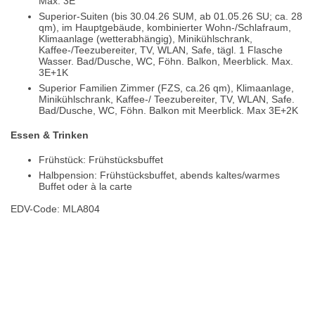
Max. 3E
Superior-Suiten (bis 30.04.26 SUM, ab 01.05.26 SU; ca. 28
qm), im Hauptgebäude, kombinierter Wohn-/Schlafraum,
Klimaanlage (wetterabhängig), Minikühlschrank,
Kaffee-/Teezubereiter, TV, WLAN, Safe, tägl. 1 Flasche
Wasser. Bad/Dusche, WC, Föhn. Balkon, Meerblick. Max.
3E+1K
Superior Familien Zimmer (FZS, ca.26 qm), Klimaanlage,
Minikühlschrank, Kaffee-/ Teezubereiter, TV, WLAN, Safe.
Bad/Dusche, WC, Föhn. Balkon mit Meerblick. Max 3E+2K
Essen & Trinken
Frühstück: Frühstücksbuffet
Halbpension: Frühstücksbuffet, abends kaltes/warmes
Buffet oder à la carte
EDV-Code: MLA804
Hotelmerkmale
Bewertungen