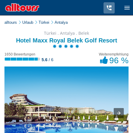
alltours
Urlaub
Türkei
Antalya
Türkei . Antalya . Belek
Hotel Maxx Royal Belek Golf Resort
1650 Bewertungen
Weiterempfehlung
96 %
5.6
/ 6