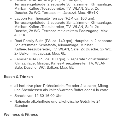
Familiensuite Terrace (FZT, ca. 100 qm),
Terrassengebäude, 2 separate Schlafzimmer, Klimaanlage,
Minibar, Kaffee-/Teezubereiter, TV, WLAN, Safe. 2x
Dusche, 2x WC. Terrasse mit Jacuzzi. Max. 4E+1K
Lagoon Familiensuite Terrace (FZP, ca. 100 qm),
Terrassengebäude, 2 separate Schlafzimmer, Klimaanlage,
Minibar, Kaffee-/Teezubereiter, TV, WLAN, Safe. 2x
Dusche, 2x WC. Terrasse mit direktem Poolzugang. Max.
4E+1K
Roof Family Suite (FA, ca. 140 qm), Haupthaus, 2 separate
Schlafzimmer, Schlafsofa, Klimaanlage, Minibar,
Kaffee-/Teezubereiter, TV, WLAN, Safe. 2x Dusche, 2x WC.
2x Balkon mit Jacuzzi. Max. 6E
Familiensuite (FS, ca. 100 qm), 2 separate Schlafzimmer,
Klimaanlage, Minibar, Kaffee-/Teezubereiter, TV, WLAN,
Safe. Dusche, WC. Balkon. Max. 5E
Essen & Trinken
all inclusive plus: Frühstücksbuffet oder á la carte, Mittag-
und Abendessen als kaltes/warmes Buffet oder á la carte
Snacks von 12:30-16:00 Uhr
Nationale alkoholfreie und alkoholische Getränke 24
Stunden
Wellness & Fitness