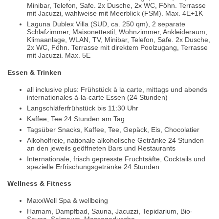
Minibar, Telefon, Safe. 2x Dusche, 2x WC, Föhn. Terrasse
mit Jacuzzi, wahlweise mit Meerblick (FSM). Max. 4E+1K
Laguna Dublex Villa (SUD, ca. 250 qm), 2 separate
Schlafzimmer, Maisonettestil, Wohnzimmer, Ankleideraum,
Klimaanlage, WLAN, TV, Minibar, Telefon, Safe. 2x Dusche,
2x WC, Föhn. Terrasse mit direktem Poolzugang, Terrasse
mit Jacuzzi. Max. 5E
Essen & Trinken
all inclusive plus: Frühstück à la carte, mittags und abends
internationales à-la-carte Essen (24 Stunden)
Langschläferfrühstück bis 11:30 Uhr
Kaffee, Tee 24 Stunden am Tag
Tagsüber Snacks, Kaffee, Tee, Gepäck, Eis, Chocolatier
Alkoholfreie, nationale alkoholische Getränke 24 Stunden
an den jeweils geöffneten Bars und Restaurants
Internationale, frisch gepresste Fruchtsäfte, Cocktails und
spezielle Erfrischungsgetränke 24 Stunden
Wellness & Fitness
MaxxWell Spa & wellbeing
Hamam, Dampfbad, Sauna, Jacuzzi, Tepidarium, Bio-
Sauna, Salzraum, Massagedusche