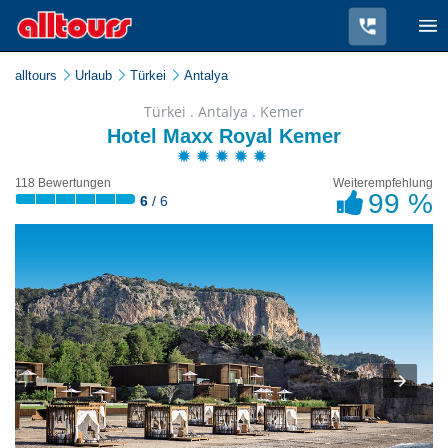
alltours
Urlaub
Türkei
Antalya
Türkei . Antalya . Kemer
Hotel Maxx Royal Kemer
118 Bewertungen
Weiterempfehlung
99 %
6
/ 6