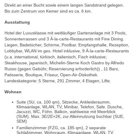
Direkt an einer Bucht sowie einem langen Sandstrand gelegen.
Bis zum Zentrum von Kemer sind es ca. 6 km.
Ausstattung
Hotel der Luxusklasse mit weitläufiger Gartenanlage mit 3 Pools,
Sonnenterrassen und 3 À-la-carte-Restaurants mit Fine Dining.
Liegen, Badetücher, Schirme, Poolbar. Empfangshalle, Rezeption,
Lobbybar, WLAN im ges. Hotel inklusive, 9 À-la-carte-Restaurants
(u.a. international, türkisch, italienisch, Fisch inklusive;
Steakhouse, japanisch, Michelin-Sterne Koch Gastro by Alfredo
Russo (gegen Gebühr, Reservierung erforderlich)) , 11 Bars,
Patisserie, Boutique, Friseur, Open-Air-Diskothek.
Landeskategorie: 5 Sterne, 291 Zimmer, 4 Etagen, Lifte.
Wohnen
Suite (SU, ca. 100 qm), Sitzecke, Ankleideraumm,
Klimaanlage, WLAN, TV, Minibar, Telefon, Safe. Dusche,
Jacuzzi, WC, Föhn. Balkon, wahlweise mit Meerblick
(SUM). Max. 3E/2E+2K, zur Alleinnutzung buchbar (SUE,
SEM)
Familienzimmer (FZG, ca. 185 qm), 2 separate
Schlafzimmer, Wohnraum, Klimaanlage, WLAN, TV,