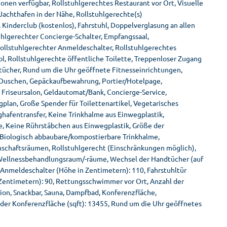
nen verfügbar, Rollstuhlgerechtes Restaurant vor Ort, Visuelle
 Jachthafen in der Nähe, Rollstuhlgerechte(s)
Kinderclub (kostenlos), Fahrstuhl, Doppelverglasung an allen
uhlgerechter Concierge-Schalter, Empfangssaal,
ollstuhlgerechter Anmeldeschalter, Rollstuhlgerechtes
l, Rollstuhlgerechte öffentliche Toilette, Treppenloser Zugang
tücher, Rund um die Uhr geöffnete Fitnesseinrichtungen,
e Duschen, Gepäckaufbewahrung, Portier/Hotelpage,
 Friseursalon, Geldautomat/Bank, Concierge-Service,
plan, Große Spender für Toilettenartikel, Vegetarisches
hafentransfer, Keine Trinkhalme aus Einwegplastik,
e, Keine Rührstäbchen aus Einwegplastik, Größe der
 Biologisch abbaubare/kompostierbare Trinkhalme,
nschaftsräumen, Rollstuhlgerecht (Einschränkungen möglich),
 Wellnessbehandlungsraum/-räume, Wechsel der Handtücher (auf
 Anmeldeschalter (Höhe in Zentimetern): 110, Fahrstuhltür
 in Zentimetern): 90, Rettungsschwimmer vor Ort, Anzahl der
tion, Snackbar, Sauna, Dampfbad, Konferenzfläche,
der Konferenzfläche (sqft): 13455, Rund um die Uhr geöffnetes