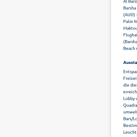
Al Bars
Barsha
(AUD) –
Palm We
Maktoum
Flughaf
(Barsha
Beach u
Aussta
Entspa
Freizei
die di
erreic
Lobby u
Quadra
umwelt
Bars/L
Bestim
Leucht