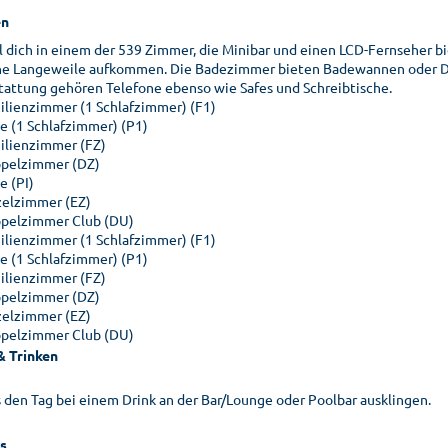
n
l dich in einem der 539 Zimmer, die Minibar und einen LCD-Fernseher bi
ne Langeweile aufkommen. Die Badezimmer bieten Badewannen oder Dus
tattung gehören Telefone ebenso wie Safes und Schreibtische.
ilienzimmer (1 Schlafzimmer) (F1)
te (1 Schlafzimmer) (P1)
ilienzimmer (FZ)
pelzimmer (DZ)
e (PI)
zelzimmer (EZ)
pelzimmer Club (DU)
ilienzimmer (1 Schlafzimmer) (F1)
te (1 Schlafzimmer) (P1)
ilienzimmer (FZ)
pelzimmer (DZ)
zelzimmer (EZ)
pelzimmer Club (DU)
& Trinken
s den Tag bei einem Drink an der Bar/Lounge oder Poolbar ausklingen.
s