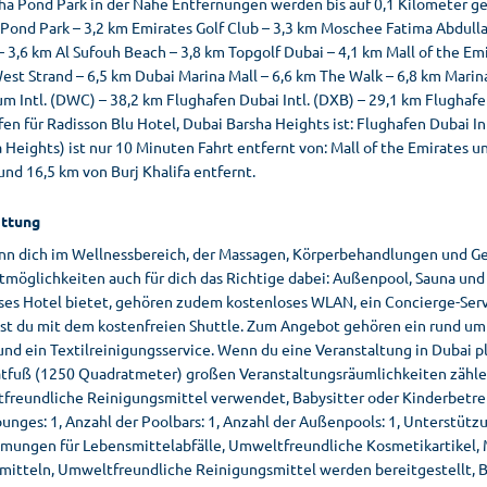
ha Pond Park in der Nähe Entfernungen werden bis auf 0,1 Kilometer ger
 Pond Park – 3,2 km Emirates Golf Club – 3,3 km Moschee Fatima Abdul
 3,6 km Al Sufouh Beach – 3,8 km Topgolf Dubai – 4,1 km Mall of the Em
st Strand – 6,5 km Dubai Marina Mall – 6,6 km The Walk – 6,8 km Marin
 Intl. (DWC) – 38,2 km Flughafen Dubai Intl. (DXB) – 29,1 km Flughafe
en für Radisson Blu Hotel, Dubai Barsha Heights ist: Flughafen Dubai In
 Heights) ist nur 10 Minuten Fahrt entfernt von: Mall of the Emirates un
nd 16,5 km von Burj Khalifa entfernt.
ttung
nn dich im Wellnessbereich, der Massagen, Körperbehandlungen und Ges
tmöglichkeiten auch für dich das Richtige dabei: Außenpool, Sauna und 
eses Hotel bietet, gehören zudem kostenloses WLAN, ein Concierge-Ser
hst du mit dem kostenfreien Shuttle. Zum Angebot gehören ein rund um 
nd ein Textilreinigungsservice. Wenn du eine Veranstaltung in Dubai pl
tfuß (1250 Quadratmeter) großen Veranstaltungsräumlichkeiten zähl
freundliche Reinigungsmittel verwendet, Babysitter oder Kinderbetre
ounges: 1, Anzahl der Poolbars: 1, Anzahl der Außenpools: 1, Unterstü
mungen für Lebensmittelabfälle, Umweltfreundliche Kosmetikartikel
mitteln, Umweltfreundliche Reinigungsmittel werden bereitgestellt, B