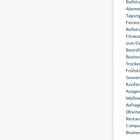
Rollst
Alarme 
Tagung
Fenste
Rollst
Fitnes
zum Ei
Bootsf
Busine
Trocke
Frühst
Sonnen
Konfer
Ausgew
Wellne
Anfrag
(Breite
Restaur
Comput
Busine