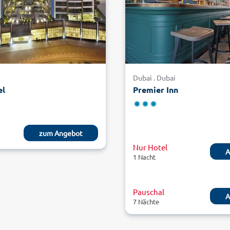
i
Dubai . Dubai
el
Premier Inn
zum Angebot
Nur Hotel
A
1 Nacht
Pauschal
A
7 Nächte