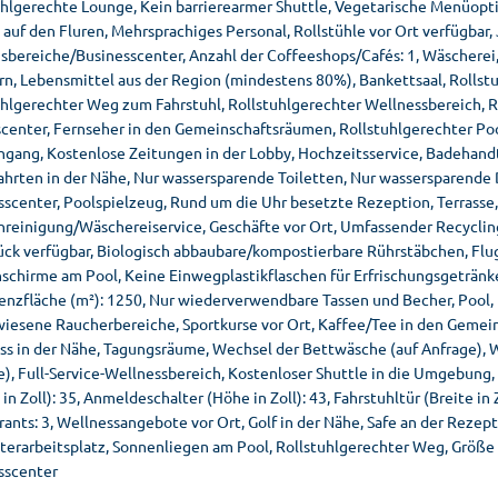
uhlgerechte Lounge, Kein barrierearmer Shuttle, Vegetarische Menüoptio
auf den Fluren, Mehrsprachiges Personal, Rollstühle vor Ort verfügbar,
sbereiche/Businesscenter, Anzahl der Coffeeshops/Cafés: 1, Wäscherei, 
rn, Lebensmittel aus der Region (mindestens 80%), Bankettsaal, Rollst
uhlgerechter Weg zum Fahrstuhl, Rollstuhlgerechter Wellnessbereich, R
scenter, Fernseher in den Gemeinschaftsräumen, Rollstuhlgerechter Poo
ngang, Kostenlose Zeitungen in der Lobby, Hochzeitsservice, Badehand
ahrten in der Nähe, Nur wassersparende Toiletten, Nur wassersparend
sscenter, Poolspielzeug, Rund um die Uhr besetzte Rezeption, Terrasse,
nreinigung/Wäschereiservice, Geschäfte vor Ort, Umfassender Recycling
ück verfügbar, Biologisch abbaubare/kompostierbare Rührstäbchen, Flug
schirme am Pool, Keine Einwegplastikflaschen für Erfrischungsgetränk
enzfläche (m²): 1250, Nur wiederverwendbare Tassen und Becher, Pool,
iesene Raucherbereiche, Sportkurse vor Ort, Kaffee/Tee in den Gemei
ss in der Nähe, Tagungsräume, Wechsel der Bettwäsche (auf Anfrage),
e), Full-Service-Wellnessbereich, Kostenloser Shuttle in die Umgebung,
 in Zoll): 35, Anmeldeschalter (Höhe in Zoll): 43, Fahrstuhltür (Breite
ants: 3, Wellnessangebote vor Ort, Golf in der Nähe, Safe an der Rezep
erarbeitsplatz, Sonnenliegen am Pool, Rollstuhlgerechter Weg, Größe 
sscenter