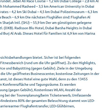
undet. Jebel Ali Race Course – 1,2 km Dubai College – 2,8 km Al
lah Mohammed Rasheed – 3,5 km American University in Dubai
irates – 4,2 km Ski Dubai – 4,5 km Dubai Polizeimuseum – 6,3 km
a Beach – 6,9 km Die nächsten Flughäfen sind: Flughafen Al
n Sharjah Intl. (SHJ) – 55,9 km Der am günstigsten gelegene
tl. (DXB). Radisson Blu Hotel, Dubai Barsha Heights in Dubai
d Burj Al Arab. Dieses Hotel für Familien ist 6,9 km von Marina
ichtsbehandlungen bietet. Sicher ist bei folgenden
Fitnessbereich (rund um die Uhr geöffnet). Zu den Highlights,
vice und Babysitting (gegen Gebühr). Ziele in der Umgebung
die Uhr geöffnetes Businesscenter, kostenlose Zeitungen in der
anst, ist dieses Hotel eine gute Wahl, denn zu den 13455
en Konferenzfläche und Tagungsräume. Es werden
uung (gegen Gebühr), Kostenloses WLAN, Anzahl der
tzung bei der Tourenplanung/beim Ticketerwerb, Umfassende
, Mindestens 80% der gesamten Beleuchtung stammt von LED-
arrierearmer Flughafentransfer, LED-Glühbirnen,