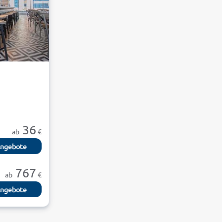
36
ab
€
ngebote
767
ab
€
ngebote