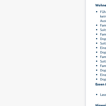
Wohne
Füh
kei
Aus
Fam
Sui
Fam
Dop
Suit
Ein
Dop
Fam
Sui
Fam
Dop
Ein
Dop
Essen 
Las
Hinwei