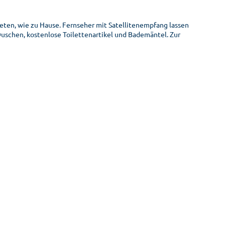
eten, wie zu Hause. Fernseher mit Satellitenempfang lassen
chen, kostenlose Toilettenartikel und Bademäntel. Zur