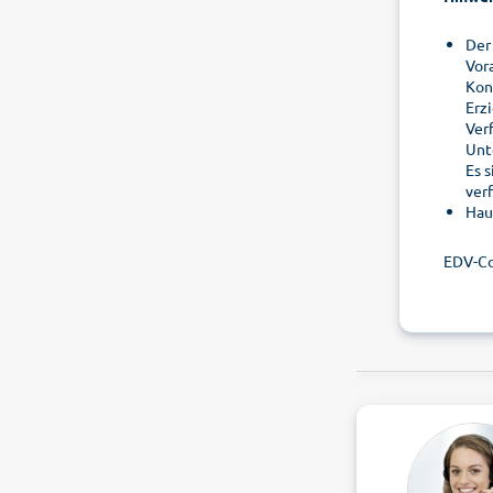
Der
Vor
Kon
Erz
Ver
Unt
Es 
ver
Hau
EDV-C