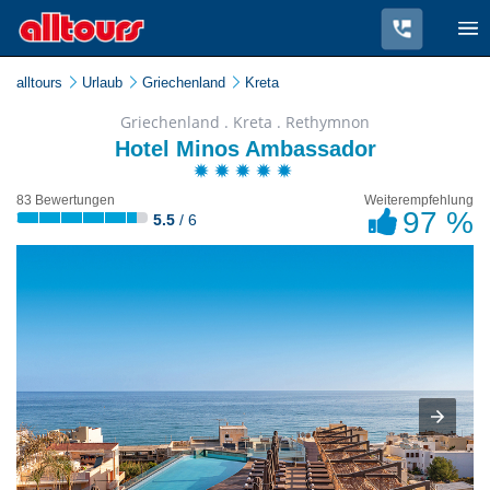
alltours
Urlaub
Griechenland
Kreta
Griechenland . Kreta . Rethymnon
Hotel Minos Ambassador
83 Bewertungen
Weiterempfehlung
97 %
5.5
/ 6