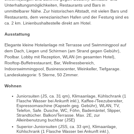
Unterhaltungsmöglichkeiten, Restaurants und Bars in
unmittelbarer Nähe. Zur historischen Altstadt, mit vielen Bars und
Restaurants, dem venezianischen Hafen und der Festung sind es
ca. 2 km. Linienbushaltestelle direkt am Hotel.
Ausstattung
Elegante kleine Hotelanlage mit Terrasse und Swimmingpool auf
dem Dach, Liegen und Schirmen (am Strand gegen Gebühr),
Poolbar. Lobby mit Rezeption, WLAN (im gesamten Hotel),
Rooftop-Buffetrestaurant, Bar, Wellnessbereich,
Indoorswimmingpool, Businesscenter, Weinkeller, Tiefgarage.
Landeskategorie: 5 Sterne, 50 Zimmer.
Wohnen
Juniorsuiten (JS, ca. 31 qm), Klimaanlage, Kühlschrank (1
Flasche Wasser bei Ankunft inkl.), Kaffee-/Teezubereiter,
Espressomaschine (Kapseln geg. Gebühr), WLAN, TV,
Telefon, Safe. Dusche, WC, Föhn, Bademäntel, Slipper,
Strandtücher. Balkon/Terrasse. Max. 2E, zur
Alleinbenutzung buchbar (JSE)
Superior-Juniorsuiten (JSS, ca. 33 qm), Klimaanlage,
Kühlschrank (1 Flasche Wasser bei Ankunft inkl.),