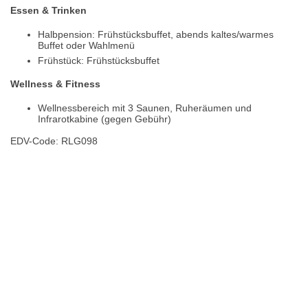
Essen & Trinken
Halbpension: Frühstücksbuffet, abends kaltes/warmes
Buffet oder Wahlmenü
Frühstück: Frühstücksbuffet
Wellness & Fitness
Wellnessbereich mit 3 Saunen, Ruheräumen und
Infrarotkabine (gegen Gebühr)
EDV-Code: RLG098
Hotelmerkmale
Bewertungen
Lage / Karte