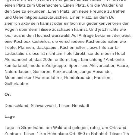
einen Platz zum Übernachten. Einen Platz, um die Wälder und
den See zu erkunden. Einen Platz, um neue Freunde zu treffen
und Geheimtipps auszutauschen. Einen Platz, an dem Du
ziemlich aktiv sein kannst oder einfach nur gedankenverloren den
Vögeln über dem Titisee zuschauen kannst. Und jetzt nichts wie
los: raus in den Hochschwarzwald! Auf Anfrage bekommt der Gast
eine Kochbox kostenlos, die verschiedene Küchenutensilien wie
Töpfe, Pfannen, Backpapier, Küchenhelfer…usw. Info zur E-
Ladestation: diese ist nicht am Hotel direkt, sondern beim Hotel
Alemannenhof, das 200m entfernt liegt. Einrichtung / Ambiente:
komfortabel, modern Zielgruppe: Sport- und Aktivurlauber, Paare,
Natururlauber, Senioren, Kurzurlauber, Junge Reisende,
Mountainbiker / Fahrradfahrer, Hundefreunde, Familien,
Golfurlauber
Ort
Deutschland, Schwarzwald, Titisee-Neustadt
Lage
Lage: in Strandnähe, am Waldrand gelegen, ruhig, am Ortsrand
Zentrum: Titisee 1 km Höhenlage Ort: 860 m Bahnhof: Titisee 1,5