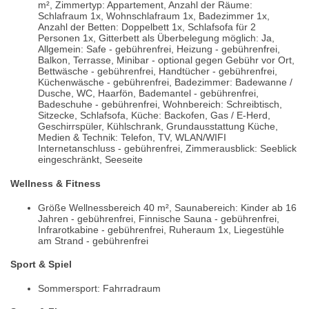
m², Zimmertyp: Appartement, Anzahl der Räume:
Schlafraum 1x, Wohnschlafraum 1x, Badezimmer 1x,
Anzahl der Betten: Doppelbett 1x, Schlafsofa für 2
Personen 1x, Gitterbett als Überbelegung möglich: Ja,
Allgemein: Safe - gebührenfrei, Heizung - gebührenfrei,
Balkon, Terrasse, Minibar - optional gegen Gebühr vor Ort,
Bettwäsche - gebührenfrei, Handtücher - gebührenfrei,
Küchenwäsche - gebührenfrei, Badezimmer: Badewanne /
Dusche, WC, Haarfön, Bademantel - gebührenfrei,
Badeschuhe - gebührenfrei, Wohnbereich: Schreibtisch,
Sitzecke, Schlafsofa, Küche: Backofen, Gas / E-Herd,
Geschirrspüler, Kühlschrank, Grundausstattung Küche,
Medien & Technik: Telefon, TV, WLAN/WIFI
Internetanschluss - gebührenfrei, Zimmerausblick: Seeblick
eingeschränkt, Seeseite
Wellness & Fitness
Größe Wellnessbereich 40 m², Saunabereich: Kinder ab 16
Jahren - gebührenfrei, Finnische Sauna - gebührenfrei,
Infrarotkabine - gebührenfrei, Ruheraum 1x, Liegestühle
am Strand - gebührenfrei
Sport & Spiel
Sommersport: Fahrradraum