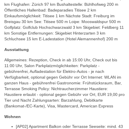
km Flughafen: Zürich 97 km Bushaltestelle: Bühlhofweg 200 m
Öffentliches Hallenbad: Badeparadies Titisee 2 km
Einkaufsmöglichkeit: Titisee 1 km Nächste Stadt: Freiburg im
Breisgau 30 km See: Titisee 500 m Loipe: Mooswaldspur 500 m
Golfplatz: Golfclub Hochschwarzwald 3 km Skigebiet: Feldberg 11
km Sonstige Entfernungen: Skigebiet Hinterzarten 3 km
Schluchsee 15 km E-Ladestation (Hotel Alemannenhof) 200 m
Ausstattung
Allgemeines: Rezeption, Check in ab 15:00 Uhr, Check out bis
11:00 Uhr, Salon Parkplatzmöglichkeiten: Parkplatz -
gebührenfrei, Aufladestation für Elektro-Autos - je nach
Verfügbarkeit, optional gegen Gebühr vor Ort Internet: WLAN im
ganzen Haus - gebührenfrei Gastronomie: Frühstücksraum, Bar,
Terrasse Smoking Policy: Nichtraucherzimmer Haustiere:
Haustiere erlaubt - optional gegen Gebühr vor Ort, EUR 19,00 pro
Tier und Nacht Zahlungsarten: Barzahlung, Debitkarte
(Bankomat-/EC-Karte), Visa, Mastercard, American Express
Wohnen
[AP02] Apartment Balkon oder Terrasse Seeseite: mind. 43