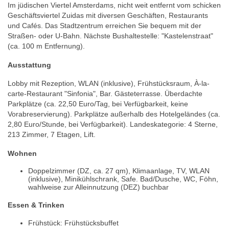
Im jüdischen Viertel Amsterdams, nicht weit entfernt vom schicken
Geschäftsviertel Zuidas mit diversen Geschäften, Restaurants
und Cafés. Das Stadtzentrum erreichen Sie bequem mit der
Straßen- oder U-Bahn. Nächste Bushaltestelle: "Kastelenstraat"
(ca. 100 m Entfernung).
Ausstattung
Lobby mit Rezeption, WLAN (inklusive), Frühstücksraum, À-la-
carte-Restaurant "Sinfonia", Bar. Gästeterrasse. Überdachte
Parkplätze (ca. 22,50 Euro/Tag, bei Verfügbarkeit, keine
Vorabreservierung). Parkplätze außerhalb des Hotelgeländes (ca.
2,80 Euro/Stunde, bei Verfügbarkeit). Landeskategorie: 4 Sterne,
213 Zimmer, 7 Etagen, Lift.
Wohnen
Doppelzimmer (DZ, ca. 27 qm), Klimaanlage, TV, WLAN
(inklusive), Minikühlschrank, Safe. Bad/Dusche, WC, Föhn,
wahlweise zur Alleinnutzung (DEZ) buchbar
Essen & Trinken
Frühstück: Frühstücksbuffet