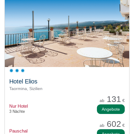
Hotel Elios
Taormina, Sizilien
131
ab
€
Nur Hotel
Angebote
3 Nächte
602
ab
€
Pauschal
Angebote