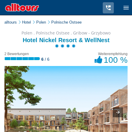
alltours
Hotel
Polen
Polnische Ostsee
Polen . Polnische Ostsee . Gribow - Grzybowo
Hotel Nickel Resort & WellNest
2 Bewertungen
Weiterempfehlung
100 %
6
/ 6