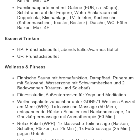
Balkon. Max. 4E
Familienappartement mit Galerie (FUB, ca. 50 qm),
Schlafraum auf der Empore, Wohn-Schlafraum mit
Doppelsofa, Klimaanlage, TV, Telefon, Kochnische
(Kaffeemaschine, Toaster, Besteck). Dusche, WC, Föhn.
Balkon. Max. 4E
Essen & Trinken
HP: Frühstücksbuffet, abends kaltes/warmes Buffet
UF: Frühstücksbuffet
Wellness & Fitness
Finnische Sauna mit Aromafunktion, Dampfbad, Ruheraum
mit Salzwand, Wasserzone mit Schwimmbecken und 2
Badewannen (Kräuter- und Solebad)
Fitnessstudio, Außenterrassen für Yoga und Meditation
Wellnesspakete zubuchbar unter GDN971 Wellness Auszeit
am Meer (WPA): 1x klassische Massage (50 Min.),
entspannende Rücken-Schulter-und Nackenmassage, 1x
Ganzkörpermassage mit Aromatherapie (60 Min.)
Relax Paket (WPR): 1x klassische Teilmassage (Nacken,
Schulter, Rücken, ca. 25 Min.), 1x Fußmassage (25 Min.),
gegen Gebühr