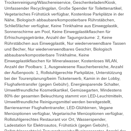
Trockenreinigung/Wäschereiservice, Geschenkeladen/Kiosk,
Umfassender Recyclingplan, Große Spender für Toilettenartikel,
Vegetarisches Frühstück verfügbar, Kostenlose Parkplätze in der
Nähe, Biologisch abbaubare/kompostierbare Rührstäbchen,
Schließfächer verfügbar, Keine Trinkhalme aus Einwegplastik,
Sonnenschirme am Pool, Keine Einwegplastikflaschen für
Erfrischungsgetränke, Anzahl der Tagungsräume: 2, Keine
Rührstäbchen aus Einwegplastik, Nur wiederverwendbare Tassen
und Becher, Nur wiederverwendbares Geschirr, Biologisch
abbaubare/kompostierbare Trinkhalme, Keine
Einwegplastikflaschen für Mineralwasser, Kostenloses WLAN,
Anzahl der Poolbars: 1, Ausgewiesene Raucherbereiche, Anzahl
der Außenpools: 1, Rollstuhlgerechte Parkplätze, Unterstützung
bei der Tourenplanung/beim Ticketerwerb, Kamin in der Lobby,
Flughafentransfer (gegen Gebühr), Energiesparende Schalter,
Umweltfreundliche Kosmetikartikel, Gemüsegarten, Mindestens
80% der gesamten Beleuchtung stammt von LED-Leuchtmitteln,
Umweltfreundliche Reinigungsmittel werden bereitgestellt,
Barrierearmer Flughafentransfer, LED-Glühbirnen, Vegane
Menüoptionen verfügbar, Vegetarische Menüoptionen verfügbar,
Rollstuhlgerechtes Restaurant vor Ort, Wasserspender,
Ladestation für Elektroautos, Frühstück (gegen Gebühr),