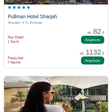
Pullman Hotel Sharjah
Sharjah, V. A. Emirate
82
ab
€
Nur Hotel
Angebote
1 Nacht
1132
ab
€
Pauschal
Angebote
7 Nächte