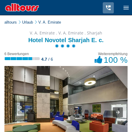
alltours
Urlaub
V. A. Emirate
V. A. Emirate . V. A. Emirate . Sharjah
Hotel Novotel Sharjah E. c.
6 Bewertungen
Weiterempfehlung
100 %
4.7
/ 6