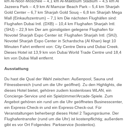
km Al-Noor-Moschee – 4,1 km Al-Maktoum Stadium – 4,5 km Al
Jazeera Park – 4,9 km Al Mamzar Beach Park – 5,4 km Sharjah
Gold Center – 6,7 km Sharjah Gold Souq – 6,8 km Sharjah Mega
Mall (Einkaufszentrum) – 7,1 km Die nächsten Flughäfen sind:
Flughafen Dubai Intl. (DXB) – 10,4 km Flughafen Sharjah Intl.
(SHJ) – 22,9 km Der am günstigsten gelegene Flughafen für
Novotel Sharjah Expo Center ist: Flughafen Sharjah Intl. (SHJ).
Novotel Sharjah Expo Center in Schardscha (Al Khan) liegt 10
Minuten Fahrt entfernt von: City Centre Deira und Dubai Creek.
Dieses Hotel ist 13,9 km von Dubai World Trade Centre und 18,4
km von Dubai Mall entfernt.
Ausstattung
Du hast die Qual der Wahl zwischen: Außenpool, Sauna und
Fitnessbereich (rund um die Uhr geöffnet). Zu den Highlights, die
dieses Hotel bietet, gehören zudem kostenloses WLAN, ein
Concierge-Service und ein Spielzimmer/Arcade-Spiele. Zum
Angebot gehören ein rund um die Uhr geöffnetes Businesscenter,
ein Express-Check-in und ein Express-Check-out. Für
Veranstaltungen beherbergt dieses Hotel 2 Tagungsräume. Der
Flughafentransfer (rund um die Uhr) ist kostenpflichtig; außerdem
gibt es vor Ort Folgendes: Parkservice (kostenlos).