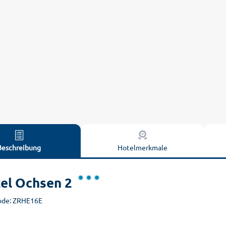
Beschreibung
Hotelmerkmale
el Ochsen 2
ode: ZRHE16E