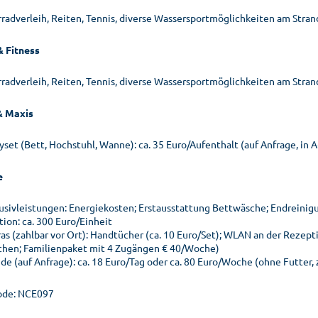
rradverleih, Reiten, Tennis, diverse Wassersportmöglichkeiten am Stran
& Fitness
rradverleih, Reiten, Tennis, diverse Wassersportmöglichkeiten am Stran
& Maxis
yset (Bett, Hochstuhl, Wanne): ca. 35 Euro/Aufenthalt (auf Anfrage, in 
e
lusivleistungen: Energiekosten; Erstausstattung Bettwäsche; Endreinigu
tion: ca. 300 Euro/Einheit
ras (zahlbar vor Ort): Handtücher (ca. 10 Euro/Set); WLAN an der Rezept
hen; Familienpaket mit 4 Zugängen € 40/Woche)
de (auf Anfrage): ca. 18 Euro/Tag oder ca. 80 Euro/Woche (ohne Futter, 
ode: NCE097