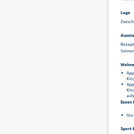
Lage
Zwisch
Aussta
Rezept
Sonnent
Wohne
App
Kit
App.
Kit
auf
Essen 
Nur
Sport 