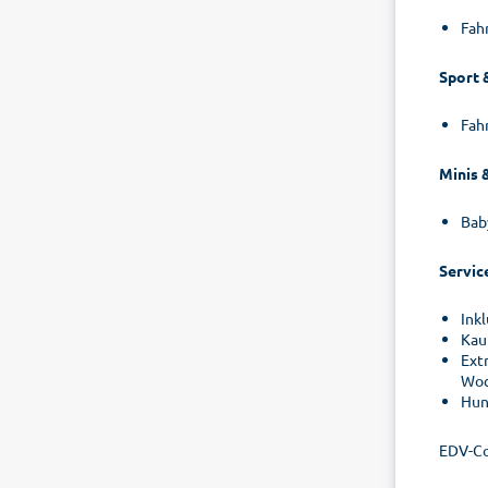
Fah
Sport 
Fah
Minis 
Bab
Servic
Ink
Kau
Ext
Woc
Hun
EDV-C