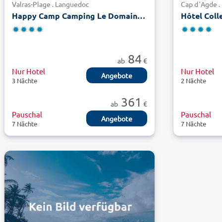
Valras-Plage . Languedoc
Cap d´Agde .
Happy Camp Camping Le Domaine La Yole
Hôtel Coll
84
ab
€
Nur Hotel
Nur Hotel
Angebote
3 Nächte
2 Nächte
361
ab
€
Pauschal
Pauschal
Angebote
7 Nächte
7 Nächte