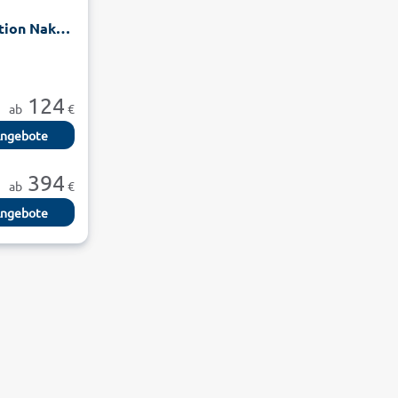
Résidence Odalys Collection Nakâra
124
ab
€
ngebote
394
ab
€
ngebote