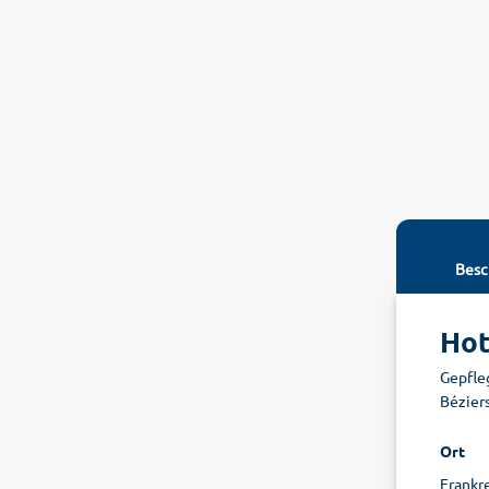
Besc
Hot
Gepfle
Bézier
Ort
Frankr