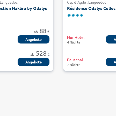
 Languedoc
Cap d´Agde . Languedoc
ection Nakâra by Odalys
88
ab
€
Nur Hotel
Angebote
A
4 Nächte
528
ab
€
Pauschal
Angebote
A
7 Nächte