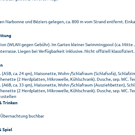
en Narbonne und Béziers gelegen, ca. 800 m vom Strand entfernt. Einka
ttung
ion (WLAN gegen Gebühr). Im Garten kleiner Swimmingpool (ca. Mitte 
errasse. Liegen bei Verfügbarkeit inklusive. Nicht offiziell klassifiziert
n
. (A5B, ca. 24 qm), Maisonette, Wohn-/Schlafraum (Schlafsofa), Schlafzi
chenette (2 Herdplatten, Mikrowelle, Kühlschrank). Dusche, sep. WC. Te
 (A6B, ca. 33 qm), Maisonette, Wohn-/Schlafraum (Ausziehbetten), Schlaf
chenette (2 Herdplatten, Mikrowelle, Kühlschrank). Dusche, sep. WC. Ter
zustellen
& Trinken
 Übernachtung buchbar
& Spiel