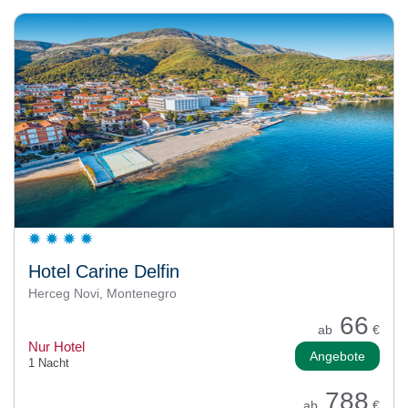
Hotel Carine Delfin
Herceg Novi, Montenegro
66
ab
€
Nur Hotel
Angebote
1 Nacht
788
ab
€