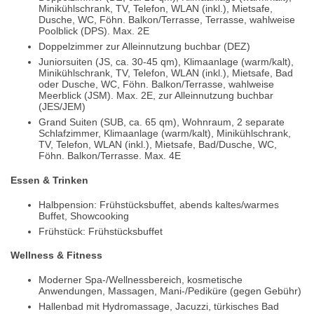
Minikühlschrank, TV, Telefon, WLAN (inkl.), Mietsafe,
Dusche, WC, Föhn. Balkon/Terrasse, Terrasse, wahlweise
Poolblick (DPS). Max. 2E
Doppelzimmer zur Alleinnutzung buchbar (DEZ)
Juniorsuiten (JS, ca. 30-45 qm), Klimaanlage (warm/kalt),
Minikühlschrank, TV, Telefon, WLAN (inkl.), Mietsafe, Bad
oder Dusche, WC, Föhn. Balkon/Terrasse, wahlweise
Meerblick (JSM). Max. 2E, zur Alleinnutzung buchbar
(JES/JEM)
Grand Suiten (SUB, ca. 65 qm), Wohnraum, 2 separate
Schlafzimmer, Klimaanlage (warm/kalt), Minikühlschrank,
TV, Telefon, WLAN (inkl.), Mietsafe, Bad/Dusche, WC,
Föhn. Balkon/Terrasse. Max. 4E
Essen & Trinken
Halbpension: Frühstücksbuffet, abends kaltes/warmes
Buffet, Showcooking
Frühstück: Frühstücksbuffet
Wellness & Fitness
Moderner Spa-/Wellnessbereich, kosmetische
Anwendungen, Massagen, Mani-/Pediküre (gegen Gebühr)
Hallenbad mit Hydromassage, Jacuzzi, türkisches Bad