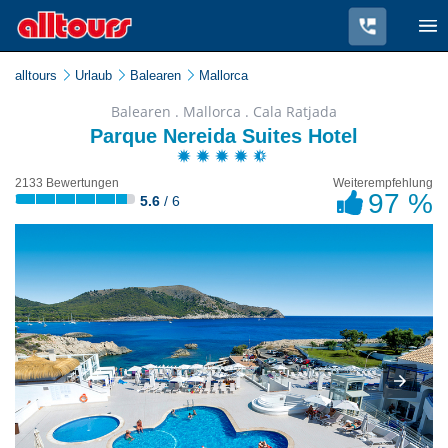
alltours
Urlaub
Balearen
Mallorca
Balearen . Mallorca . Cala Ratjada
Parque Nereida Suites Hotel
2133 Bewertungen
Weiterempfehlung
97 %
5.6
/ 6