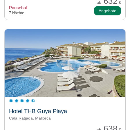
632
ab
€
Pauschal
Angebote
7 Nächte
Hotel THB Guya Playa
Cala Ratjada, Mallorca
638
ab
€