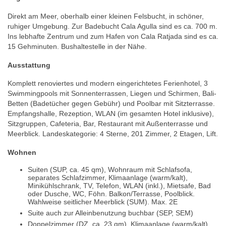
Direkt am Meer, oberhalb einer kleinen Felsbucht, in schöner,
ruhiger Umgebung. Zur Badebucht Cala Agulla sind es ca. 700 m.
Ins lebhafte Zentrum und zum Hafen von Cala Ratjada sind es ca.
15 Gehminuten. Bushaltestelle in der Nähe.
Ausstattung
Komplett renoviertes und modern eingerichtetes Ferienhotel, 3
Swimmingpools mit Sonnenterrassen, Liegen und Schirmen, Bali-
Betten (Badetücher gegen Gebühr) und Poolbar mit Sitzterrasse.
Empfangshalle, Rezeption, WLAN (im gesamten Hotel inklusive),
Sitzgruppen, Cafeteria, Bar, Restaurant mit Außenterrasse und
Meerblick. Landeskategorie: 4 Sterne, 201 Zimmer, 2 Etagen, Lift.
Wohnen
Suiten (SUP, ca. 45 qm), Wohnraum mit Schlafsofa,
separates Schlafzimmer, Klimaanlage (warm/kalt),
Minikühlschrank, TV, Telefon, WLAN (inkl.), Mietsafe, Bad
oder Dusche, WC, Föhn. Balkon/Terrasse, Poolblick.
Wahlweise seitlicher Meerblick (SUM). Max. 2E
Suite auch zur Alleinbenutzung buchbar (SEP, SEM)
Doppelzimmer (DZ, ca. 23 qm), Klimaanlage (warm/kalt),