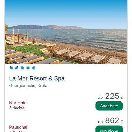
La Mer Resort & Spa
Georgioupolis, Kreta
225
ab
€
Nur Hotel
Angebote
3 Nächte
862
ab
€
Pauschal
Angebote