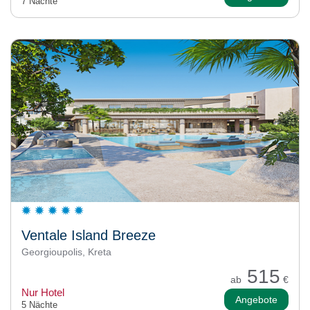
7 Nächte
Ventale Island Breeze
Georgioupolis, Kreta
515
ab
€
Nur Hotel
Angebote
5 Nächte