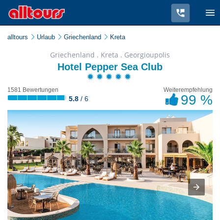
alltours
Urlaub
Griechenland
Kreta
Griechenland . Kreta . Georgioupolis
Hotel Pepper Sea Club
1581 Bewertungen
Weiterempfehlung
99 %
5.8
/ 6