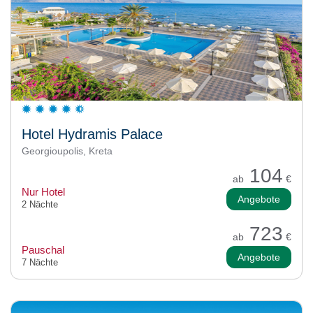
Hotel Hydramis Palace
Georgioupolis, Kreta
104
ab
€
Nur Hotel
Angebote
2 Nächte
723
ab
€
Pauschal
Angebote
7 Nächte