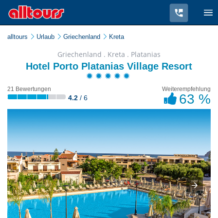
alltours
Urlaub
Griechenland
Kreta
Griechenland . Kreta . Platanias
Hotel Porto Platanias Village Resort
21 Bewertungen
Weiterempfehlung
63 %
4.2
/ 6