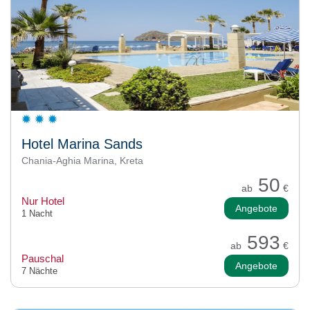
Hotel Marina Sands
Chania-Aghia Marina, Kreta
50
ab
€
Nur Hotel
Angebote
1 Nacht
593
ab
€
Pauschal
Angebote
7 Nächte