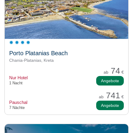
Porto Platanias Beach
Chania-Platanias, Kreta
74
ab
€
Nur Hotel
Angebote
1 Nacht
741
ab
€
Pauschal
Angebote
7 Nächte