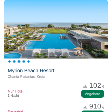
Myrion Beach Resort
Chania-Platanias, Kreta
102
ab
€
Nur Hotel
Angebote
1 Nacht
910
ab
€
Pauschal