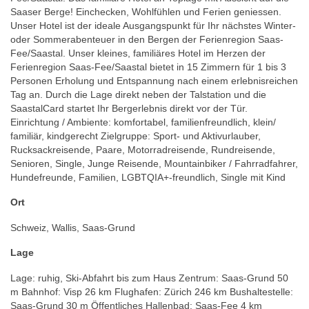
Saaser Berge! Einchecken, Wohlfühlen und Ferien geniessen.
Unser Hotel ist der ideale Ausgangspunkt für Ihr nächstes Winter-
oder Sommerabenteuer in den Bergen der Ferienregion Saas-
Fee/Saastal. Unser kleines, familiäres Hotel im Herzen der
Ferienregion Saas-Fee/Saastal bietet in 15 Zimmern für 1 bis 3
Personen Erholung und Entspannung nach einem erlebnisreichen
Tag an. Durch die Lage direkt neben der Talstation und die
SaastalCard startet Ihr Bergerlebnis direkt vor der Tür.
Einrichtung / Ambiente: komfortabel, familienfreundlich, klein/
familiär, kindgerecht Zielgruppe: Sport- und Aktivurlauber,
Rucksackreisende, Paare, Motorradreisende, Rundreisende,
Senioren, Single, Junge Reisende, Mountainbiker / Fahrradfahrer,
Hundefreunde, Familien, LGBTQIA+-freundlich, Single mit Kind
Ort
Schweiz, Wallis, Saas-Grund
Lage
Lage: ruhig, Ski-Abfahrt bis zum Haus Zentrum: Saas-Grund 50
m Bahnhof: Visp 26 km Flughafen: Zürich 246 km Bushaltestelle:
Saas-Grund 30 m Öffentliches Hallenbad: Saas-Fee 4 km