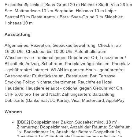
Einkaufsmöglichkeit: Saas-Grund 20 m Nächste Stadt: Visp 26 km
See: Mattmarksee 10 km Bergbahn: Hohsaas 10 m Loipe:
Saastal 50 m Restaurants + Bars: Saas-Grund 0 m Skigebiet:
Hohsaas 10 m
Ausstattung
Allgemeines: Rezeption, Gepäckaufbewahrung, Check in ab
16:00 Uhr, Check out bis 10:00 Uhr, Aufenthaltsraum,
Wäscheservice - optional gegen Gebühr vor Ort, Lesezimmer /
Bibliothek, Aufzug, Schuhraum Parkplatzmöglichkeiten: Parkplatz
- gebührenfrei Internet: WLAN im ganzen Haus - gebührenfrei
Gastronomie: Frühstücksraum, Restaurant, Bar, Terrasse
Smoking Policy: Nichtraucherzimmer, Rauchfreies Hotel
Haustiere: Haustiere erlaubt - optional gegen Gebühr vor Ort,
CHF 5,00 pro Tier und Nacht Zahlungsarten: Barzahlung,
Debitkarte (Bankomat-/EC-Karte), Visa, Mastercard, ApplePay
Wohnen
[DB02] Doppelzimmer Balkon Südseite: mind. 18 m²,
Zimmertyp: Doppelzimmer, Anzahl der Räume: Schlafraum
1x, Badezimmer 1x, Anzahl der Betten: Doppelbett 1x,
Zustellbett 1x, Gitterbett als Überbelegung möglich: Ja,