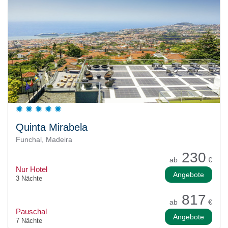
Quinta Mirabela
Funchal, Madeira
230
ab
€
Nur Hotel
Angebote
3 Nächte
817
ab
€
Pauschal
Angebote
7 Nächte