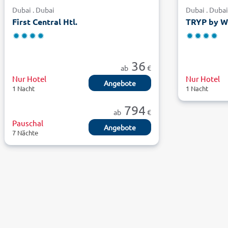
Dubai . Dubai
Dubai . Duba
First Central Htl.
TRYP by W
36
ab
€
Nur Hotel
Nur Hotel
Angebote
1 Nacht
1 Nacht
794
ab
€
Pauschal
Angebote
7 Nächte