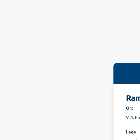
Ram
Ort
V. A. E
Lage