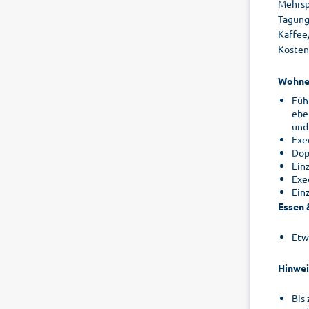
Mehrsp
Tagung
Kaffee
Kostenl
Wohne
Füh
ebe
und
Exe
Dop
Ein
Exe
Ein
Essen 
Etw
Hinwei
Bis