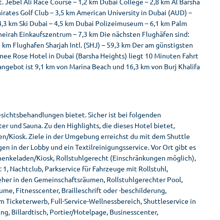
 Jebel Ali Race Course – 1,2 km Dubai College – 2,8 km Al Barsha
tes Golf Club – 3,5 km American University in Dubai (AUD) –
 4,3 km Ski Dubai – 4,5 km Dubai Polizeimuseum – 6,1 km Palm
meirah Einkaufszentrum – 7,3 km Die nächsten Flughäfen sind:
 km Flughafen Sharjah Intl. (SHJ) – 59,3 km Der am günstigsten
mee Rose Hotel in Dubai (Barsha Heights) liegt 10 Minuten Fahrt
sangebot ist 9,1 km von Marina Beach und 16,3 km von Burj Khalifa
ichtsbehandlungen bietet. Sicher ist bei folgenden
er und Sauna. Zu den Highlights, die dieses Hotel bietet,
n/Kiosk. Ziele in der Umgebung erreichst du mit dem Shuttle
 in der Lobby und ein Textilreinigungsservice. Vor Ort gibt es
henkeladen/Kiosk, Rollstuhlgerecht (Einschränkungen möglich),
1, Nachtclub, Parkservice für Fahrzeuge mit Rollstuhl,
eher in den Gemeinschaftsräumen, Rollstuhlgerechter Pool,
e, Fitnesscenter, Brailleschrift oder -beschilderung,
 Ticketerwerb, Full-Service-Wellnessbereich, Shuttleservice in
 Billardtisch, Portier/Hotelpage, Businesscenter,