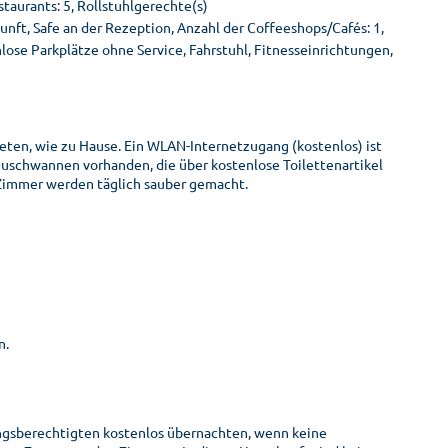
taurants: 5, Rollstuhlgerechte(s)
ft, Safe an der Rezeption, Anzahl der Coffeeshops/Cafés: 1,
se Parkplätze ohne Service, Fahrstuhl, Fitnesseinrichtungen,
eten, wie zu Hause. Ein WLAN-Internetzugang (kostenlos) ist
uschwannen vorhanden, die über kostenlose Toilettenartikel
 Zimmer werden täglich sauber gemacht.
n.
ungsberechtigten kostenlos übernachten, wenn keine