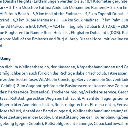
i (Barsha Heights) Entfernungen werden bis auf 0,1 Kilometer gerundet.
ark – 3,1 km Moschee Fatima Abdullah Mohammed Rasheed – 3,5 km Emira
Al Sufouh Beach – 3,9 km Mall of the Emirates – 4,2 km Topgolf Dubai –
trand – 6,3 km Dubai Marina Mall – 6,4 km Souk Madinat – 7 km Palm Ju
en Al Maktoum Intl. (DWC) – 42,4 km Flughafen Dubai Intl. (DXB) – 28,9
ne Flughafen für Ramee Rose Hotel ist: Flughafen Dubai Intl. (DXB). Ra
t von: Mall of the Emirates und Burj Al Arab. Dieses Hotel mit Wellnes
t.
ttung
nn dich im Wellnessbereich, der Massagen, Körperbehandlungen und Ges
tmöglichkeiten auch für dich das Richtige dabei: Nachtclub, Fitnesscent
n zudem kostenloses WLAN, ein Concierge-Service und ein Souvenirlade
 Gebühr). Zum Angebot gehören ein Businesscenter, kostenlose Zeitungen
des: Parkservice (kostenlos). Trockenreinigung/Wäschereiservice, Gesc
saal, Rollstuhlgerechter Weg zum Fahrstuhl, Anzahl der Tagungsräume: 
uhlgerechter Anmeldeschalter, Rollstuhlgerechtes Fitnesscenter, Ferns
loses WLAN, Anzahl der Bars/Lounges: 4, Wellnessbehandlungsraum/-räum
lose Zeitungen in der Lobby, Unterstützung bei der Tourenplanung/beim
gebung (gegen Gebühr), Rollstuhlgerechte Lounge, Gepäckaufbewahrung,