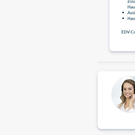
zus
Hau
Ass
Hau
EDV-C