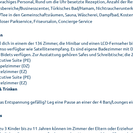
rachiges Personal, Rund um die Uhr besetzte Rezeption, Anzahl der Res
sbereiche/Businesscenter, Türkisches Bad/Hamam, Nichtraucherunterkun
/Tee in den Gemeinschaftsräumen, Sauna, Wäscherei, Dampfbad, Kostenlo
oser Parkservice, Friseursalon, Concierge-Service
n
l dich in einem der 136 Zimmer, die Minibar und einen LCD-Fernseher bi
nso verfügbar wie Satellitenempfang. Es sind eigene Badezimmer mit D
 Bidets verfügen. Zur Austattung gehören Safes und Schreibtische; die
cutive Suite (PE)
pelzimmer (DZ)
zelzimmer (EZ)
cutive Suite (PE)
zelzimmer (EZ)
& Trinken
as Entspannung gefällig? Leg eine Pause an einer der 4 Bars/Lounges ei
s
 zu 3 Kinder bis zu 11 Jahren können im Zimmer der Eltern oder Erzieh