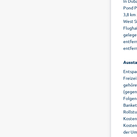
In Duba
Pond P
3,8 km 
West S
Flughaf
gelege
entfern
entfern
Aussta
Entspa
Freizei
gehöre
(gegen
Folgen
Bankett
Rollst
Kosten
Kosten
der Um