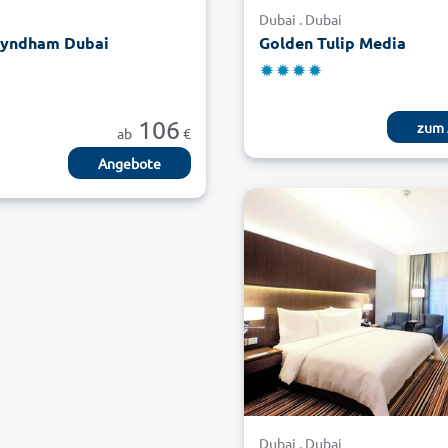
i
Dubai . Dubai
yndham Dubai
Golden Tulip Media
106
zum 
ab
€
Angebote
Dubai . Dubai