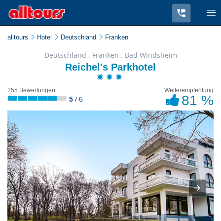
alltours
Hotel
Deutschland
Franken
Deutschland . Franken . Bad Windsheim
Reichel's Parkhotel
255 Bewertungen
Weiterempfehlung
81 %
5
/ 6