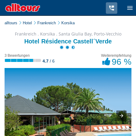
alltours
Hotel
Frankreich
Korsika
Frankreich . Korsika . Santa Giulia Bay, Porto-Vecchio
Hotel Résidence Castell´Verde
3 Bewertungen
Weiterempfehlung
96 %
4.7
/ 6