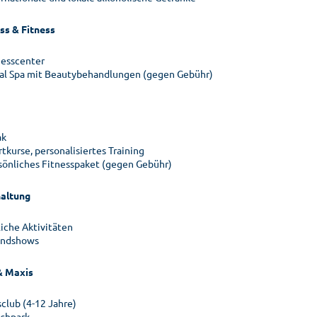
ss & Fitness
nesscenter
al Spa mit Beautybehandlungen (gegen Gebühr)
ak
tkurse, personalisiertes Training
sönliches Fitnesspaket (gegen Gebühr)
altung
liche Aktivitäten
ndshows
& Maxis
sclub (4-12 Jahre)
ashpark