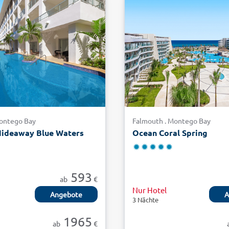
Montego Bay
Falmouth . Montego Bay
Hideaway Blue Waters
Ocean Coral Spring
593
ab
€
Nur Hotel
Angebote
A
3 Nächte
1965
ab
€