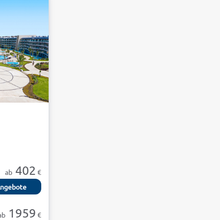
402
ab
€
ngebote
1959
ab
€