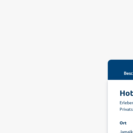
Besc
Hot
Erleben
Privats
Ort
Jamaik