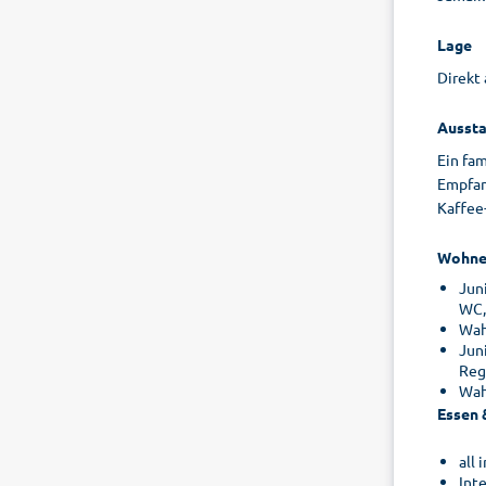
Lage
Direkt 
Aussta
Ein fa
Empfang
Kaffee-
Wohne
Jun
WC,
Wah
Jun
Reg
Wah
Essen 
all
Int