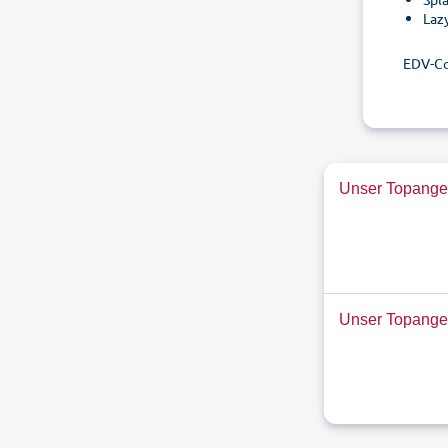
Laz
EDV-C
Unser Topangeb
Unser Topange