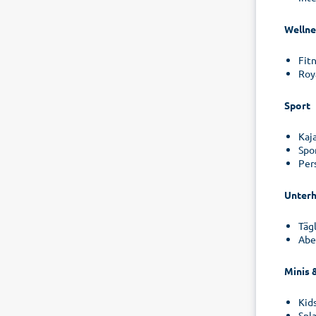
Wellne
Fit
Roy
Sport
Kaj
Spor
Per
Unterh
Täg
Abe
Minis 
Kid
Spl