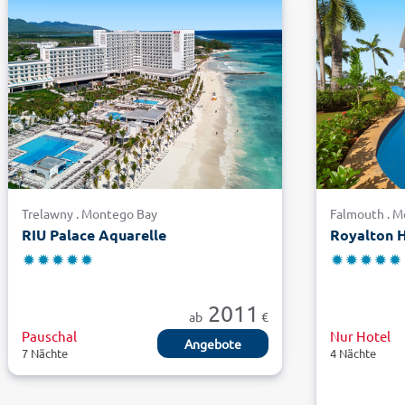
Trelawny . Montego Bay
Falmouth . 
RIU Palace Aquarelle
Royalton 
2011
ab
€
Pauschal
Nur Hotel
Angebote
7 Nächte
4 Nächte