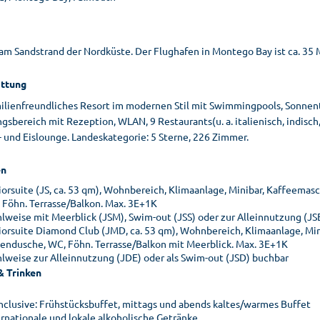
am Sandstrand der Nordküste. Der Flughafen in Montego Bay ist ca. 35 M
ttung
milienfreundliches Resort im modernen Stil mit Swimmingpools, Sonnen
sbereich mit Rezeption, WLAN, 9 Restaurants(u. a. italienisch, indisch, 
 und Eislounge. Landeskategorie: 5 Sterne, 226 Zimmer.
n
iorsuite (JS, ca. 53 qm), Wohnbereich, Klimaanlage, Minibar, Kaffeemasc
 Föhn. Terrasse/Balkon. Max. 3E+1K
lweise mit Meerblick (JSM), Swim-out (JSS) oder zur Alleinnutzung (JS
iorsuite Diamond Club (JMD, ca. 53 qm), Wohnbereich, Klimaanlage, Mini
endusche, WC, Föhn. Terrasse/Balkon mit Meerblick. Max. 3E+1K
lweise zur Alleinnutzung (JDE) oder als Swim-out (JSD) buchbar
& Trinken
 inclusive: Frühstücksbuffet, mittags und abends kaltes/warmes Buffet
ernationale und lokale alkoholische Getränke