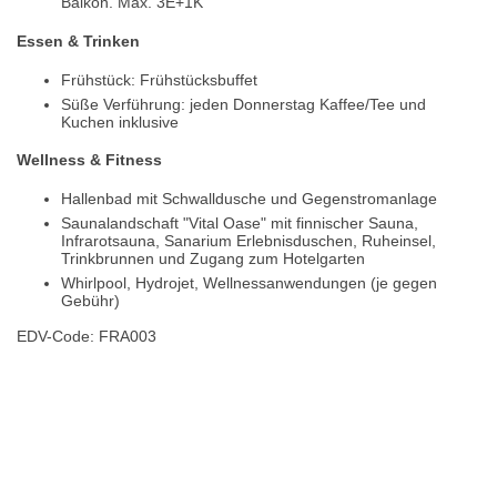
Balkon. Max. 3E+1K
Essen & Trinken
Frühstück: Frühstücksbuffet
Süße Verführung: jeden Donnerstag Kaffee/Tee und
Kuchen inklusive
Wellness & Fitness
Hallenbad mit Schwalldusche und Gegenstromanlage
Saunalandschaft "Vital Oase" mit finnischer Sauna,
Infrarotsauna, Sanarium Erlebnisduschen, Ruheinsel,
Trinkbrunnen und Zugang zum Hotelgarten
Whirlpool, Hydrojet, Wellnessanwendungen (je gegen
Gebühr)
EDV-Code: FRA003
Hotelmerkmale
Bewertungen