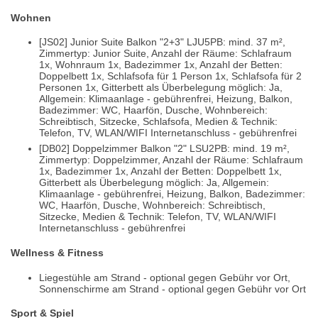
Wohnen
[JS02] Junior Suite Balkon "2+3" LJU5PB: mind. 37 m²,
Zimmertyp: Junior Suite, Anzahl der Räume: Schlafraum
1x, Wohnraum 1x, Badezimmer 1x, Anzahl der Betten:
Doppelbett 1x, Schlafsofa für 1 Person 1x, Schlafsofa für 2
Personen 1x, Gitterbett als Überbelegung möglich: Ja,
Allgemein: Klimaanlage - gebührenfrei, Heizung, Balkon,
Badezimmer: WC, Haarfön, Dusche, Wohnbereich:
Schreibtisch, Sitzecke, Schlafsofa, Medien & Technik:
Telefon, TV, WLAN/WIFI Internetanschluss - gebührenfrei
[DB02] Doppelzimmer Balkon "2" LSU2PB: mind. 19 m²,
Zimmertyp: Doppelzimmer, Anzahl der Räume: Schlafraum
1x, Badezimmer 1x, Anzahl der Betten: Doppelbett 1x,
Gitterbett als Überbelegung möglich: Ja, Allgemein:
Klimaanlage - gebührenfrei, Heizung, Balkon, Badezimmer:
WC, Haarfön, Dusche, Wohnbereich: Schreibtisch,
Sitzecke, Medien & Technik: Telefon, TV, WLAN/WIFI
Internetanschluss - gebührenfrei
Wellness & Fitness
Liegestühle am Strand - optional gegen Gebühr vor Ort,
Sonnenschirme am Strand - optional gegen Gebühr vor Ort
Sport & Spiel