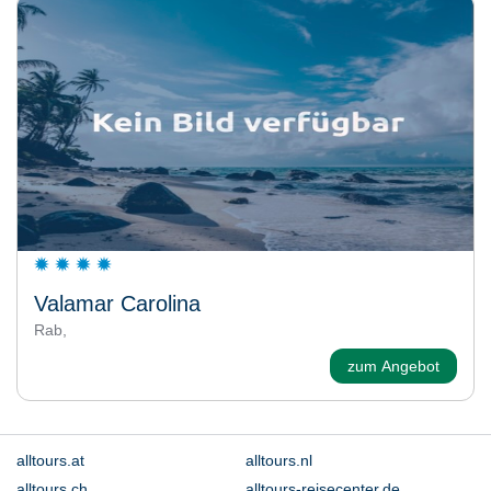
Valamar Carolina
Rab,
zum Angebot
alltours.at
alltours.nl
alltours.ch
alltours-reisecenter.de