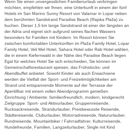
Wenn Sie einen unvergesslichen Familienurlaub verbringen
möchten, empfehlen wir Ihnen, eine Unterkunft in einem der fünf
Hotels im San Marino Sunny Resort von Valamar in Lopar neben
dem berühmten Sandstrand Paradise Beach (Rajska Plaža) zu
buchen. Dieser 1,5 km lange Sandstrand ist einer der längsten an
der Adria und eignet sich aufgrund seines flachen Wassers
besonders für Familien mit Kindern. Im Resort können Sie
zwischen komfortablen Unterkünften im Plaža Family Hotel, Lopar
Family Hotel, Veli Mel Hotel, Sahara Hotel oder Rab Hotel wählen,
die in einem Kiefernwald in der Nähe des Paradise Beach liegen.
Egal für welches Hotel Sie sich entscheiden, Sie können im
Gemeinschaftsrestaurant speisen, das Frühstücks- und
Abendbuffet anbietet. Sowohl Kinder als auch Erwachsene
werden die Vielfalt der Sport- und Freizeitmöglichkeiten am
Strand und entspannende Momente auf der Terrasse der
Aperitifbar mit einem vollen Abendprogramm genießen.
Einrichtung / Ambiente: familienfreundlich, modern, kindgerecht
Zielgruppe: Sport- und Aktivurlauber, Gruppenreisende,
Rucksackreisende, Strandurlauber, Preisbewusste Reisende,
Städtereisende, Cluburlauber, Motorradreisende, Natururlauber,
Rundreisende, Mountainbiker / Fahrradfahrer, Kulturreisende,
Hundefreunde, Familien, Langzeiturlauber, Single mit Kind