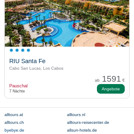
RIU Santa Fe
Cabo San Lucas, Los Cabos
1591
ab
€
Pauschal
Angebote
7 Nächte
alltours.at
alltours.nl
alltours.ch
alltours-reisecenter.de
byebye.de
allsun-hotels.de