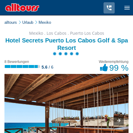
alltours
Urlaub
Mexiko
Mexiko . Los Cabos . Puerto Los Cabos
Hotel Secrets Puerto Los Cabos Golf & Spa
Resort
8 Bewertungen
Weiterempfehlung
99 %
5.6
/ 6