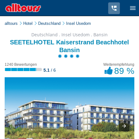
alltours
Hotel
Deutschland
Insel Usedom
Deutschland . Insel Usedom . Bansin
SEETELHOTEL Kaiserstrand Beachhotel
Bansin
1240 Bewertungen
Weiterempfehlung
89 %
5.1
/ 6