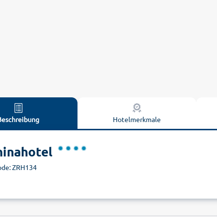
Beschreibung
Hotelmerkmale
ninahotel
ode: ZRH134