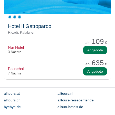
Hotel Il Gattopardo
Ricadi, Kalabrien
109
ab
€
Nur Hotel
Angebote
3 Nächte
635
ab
€
Pauschal
Angebote
7 Nächte
alltours.at
alltours.nl
alltours.ch
alltours-reisecenter.de
byebye.de
allsun-hotels.de