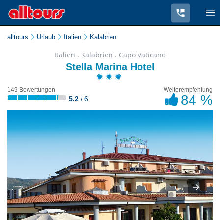
alltours
Urlaub
Italien
Kalabrien
Italien . Kalabrien . Capo Vaticano
Stella Marina Hotel
149 Bewertungen
Weiterempfehlung
84 %
5.2
/ 6