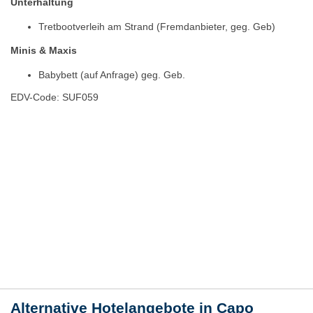
Unterhaltung
Tretbootverleih am Strand (Fremdanbieter, geg. Geb)
Minis & Maxis
Babybett (auf Anfrage) geg. Geb.
EDV-Code: SUF059
Hotelmerkmale
Bewertungen
Lage / Karte
Wetter
Alternative Hotelangebote in Capo