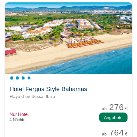
Hotel Fergus Style Bahamas
Playa d´en Bossa, Ibiza
276
ab
€
Nur Hotel
Angebote
4 Nächte
764
ab
€