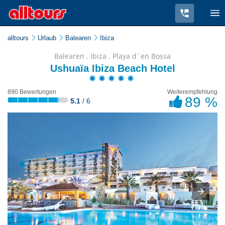
alltours
Urlaub
Balearen
Ibiza
Balearen . Ibiza . Playa d´en Bossa
Ushuaïa Ibiza Beach Hotel
890 Bewertungen
Weiterempfehlung
89 %
5.1
/ 6