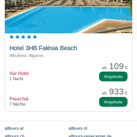
Hotel 3HB Falésia Beach
Albufeira, Algarve
109
ab
€
Nur Hotel
Angebote
1 Nacht
933
ab
€
Pauschal
Angebote
7 Nächte
alltours.at
alltours.nl
alltours.ch
alltours-reisecenter.de