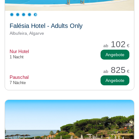
Falésia Hotel - Adults Only
Albufeira, Algarve
102
ab
€
Nur Hotel
Angebote
1 Nacht
825
ab
€
Pauschal
Angebote
7 Nächte