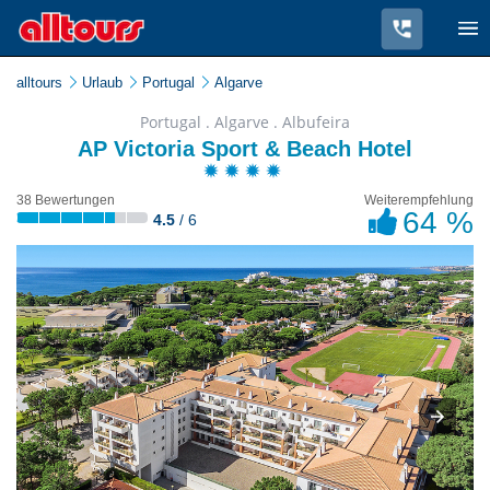
alltours
Urlaub
Portugal
Algarve
Portugal . Algarve . Albufeira
AP Victoria Sport & Beach Hotel
38 Bewertungen
Weiterempfehlung
64 %
4.5
/ 6