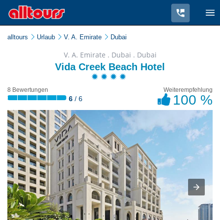
alltours
Urlaub
V. A. Emirate
Dubai
V. A. Emirate . Dubai . Dubai
Vida Creek Beach Hotel
8 Bewertungen
Weiterempfehlung
100 %
6
/ 6