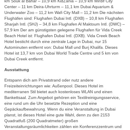
km Souk al Bahar – 10,9 km KidZania – 10,9 km Mirdif City
Center – 11 km Deira-Uhrturm – 11,1 km Dubai Aquarium &
Underwater Zoo – 11,2 km Wafi City Mall – 11,2 km Die nächsten
Flughäfen sind: Flughafen Dubai Intl. (DXB) – 10,8 km Flughafen
Sharjah Intl. (SHJ) – 34,8 km Flughafen Al Maktoum Intl. (DWC) –
57,9 km Der am günstigsten gelegene Flughafen für Vida Creek
Beach Hotel ist: Flughafen Dubai Intl. (DXB). Vida Creek Beach
Hotel besticht durch eine zentrale Lage in Dubai, nur 15
Autominuten entfernt von: Dubai Mall und Burj Khalifa. Dieses
Hotel ist 13,7 km von Dubai World Trade Centre und 5 km von
Dubai Creek entfernt.
Ausstattung
Entspann dich am Privatstrand oder nutz andere
Freizeiteinrichtungen wie: Außenpool. Dieses Hotel im
mediterranen Stil bietet auch kostenloses WLAN und einen
Bankettsaal. Zum Angebot gehören ein Textilreinigungsservice,
eine rund um die Uhr besetzte Rezeption und eine
Gepäckaufbewahrung. Wenn du eine Veranstaltung in Dubai
planst, ist dieses Hotel eine gute Wahl, denn zu den 2153
Quadratfuß (200 Quadratmeter) großen
Veranstaltungsräumlichkeiten zählen ein Konferenzzentrum und