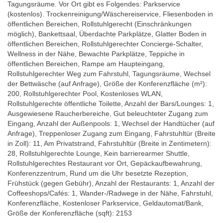
Tagungsräume. Vor Ort gibt es Folgendes: Parkservice
(kostenlos). Trockenreinigung/Wäschereiservice, Fliesenboden in
öffentlichen Bereichen, Rollstuhlgerecht (Einschränkungen
möglich), Bankettsaal, Überdachte Parkplätze, Glatter Boden in
öffentlichen Bereichen, Rollstuhlgerechter Concierge-Schalter,
Wellness in der Nähe, Bewachte Parkplätze, Teppiche in
öffentlichen Bereichen, Rampe am Haupteingang,
Rollstuhlgerechter Weg zum Fahrstuhl, Tagungsräume, Wechsel
der Bettwäsche (auf Anfrage), Größe der Konferenzfläche (m²):
200, Rollstuhlgerechter Pool, Kostenloses WLAN,
Rollstuhlgerechte öffentliche Toilette, Anzahl der Bars/Lounges: 1,
Ausgewiesene Raucherbereiche, Gut beleuchteter Zugang zum
Eingang, Anzahl der Außenpools: 1, Wechsel der Handtücher (auf
Anfrage), Treppenloser Zugang zum Eingang, Fahrstuhltür (Breite
in Zoll): 11, Am Privatstrand, Fahrstuhltür (Breite in Zentimetern):
28, Rollstuhlgerechte Lounge, Kein barrierearmer Shuttle,
Rollstuhlgerechtes Restaurant vor Ort, Gepäckaufbewahrung,
Konferenzzentrum, Rund um die Uhr besetzte Rezeption,
Frühstück (gegen Gebühr), Anzahl der Restaurants: 1, Anzahl der
Coffeeshops/Cafés: 1, Wander-/Radwege in der Nähe, Fahrstuhl,
Konferenzfläche, Kostenloser Parkservice, Geldautomat/Bank,
Größe der Konferenzfläche (sqft): 2153