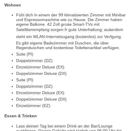
Wohnen
Fühl dich in einem der 99 klimatisierten Zimmer mit Minibar
und Espressomaschine wie zu Hause. Die Zimmer haben
eigene Balkone. 42 Zoll groáe Smart-TVs mit
Satellitenempfang sorgen fr gute Unterhaltung; auáerdem
steht ein WLAN-Internetzugang (kostenlos) zur Verfgung.
Es gibt eigene Badezimmer mit Duschen, die über
Regenduschen und kostenlose Toilettenartikel verfügen.
Suite (PI)
Doppelzimmer (DZ)
Einzelzimmer Deluxe (EX)
Doppelzimmer Deluxe (DX)
Suite (PI)
Doppelzimmer (DZ)
Einzelzimmer Deluxe (EX)
Doppelzimmer Deluxe (DX)
Einzelzimmer (EZ)
Essen & Trinken
Lass deinen Tag bei einem Drink an der Bar/Lounge
ausklingen. Gegen Gebühr wird täglich von 06:00 Uhr bis