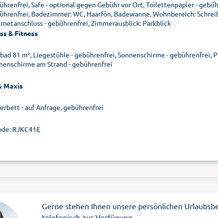
ührenfrei, Safe - optional gegen Gebühr vor Ort, Toilettenpapier - gebü
ührenfrei, Badezimmer: WC, Haarfön, Badewanne, Wohnbereich: Schreibt
ernetanschluss - gebührenfrei, Zimmerausblick: Parkblick
ss & Fitness
ibad 81 m², Liegestühle - gebührenfrei, Sonnenschirme - gebührenfrei, P
nenschirme am Strand - gebührenfrei
& Maxis
erbett - auf Anfrage, gebührenfrei
ode: RJKC41E
Gerne stehen Ihnen unsere persönlichen Urlaubsb
telefonisch zur Verfügung