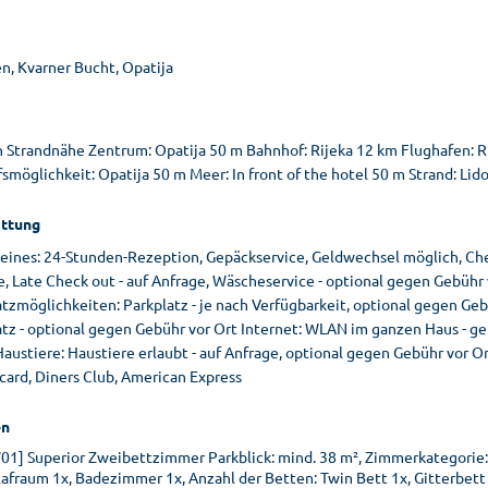
n, Kvarner Bucht, Opatija
in Strandnähe Zentrum: Opatija 50 m Bahnhof: Rijeka 12 km Flughafen: R
smöglichkeit: Opatija 50 m Meer: In front of the hotel 50 m Strand: Lid
ttung
ines: 24-Stunden-Rezeption, Gepäckservice, Geldwechsel möglich, Check 
, Late Check out - auf Anfrage, Wäscheservice - optional gegen Gebühr 
tzmöglichkeiten: Parkplatz - je nach Verfügbarkeit, optional gegen Geb
atz - optional gegen Gebühr vor Ort Internet: WLAN im ganzen Haus - g
austiere: Haustiere erlaubt - auf Anfrage, optional gegen Gebühr vor Or
card, Diners Club, American Express
n
01] Superior Zweibettzimmer Parkblick: mind. 38 m², Zimmerkategorie:
lafraum 1x, Badezimmer 1x, Anzahl der Betten: Twin Bett 1x, Gitterbett