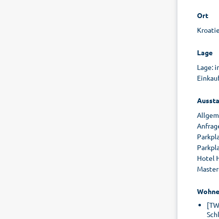
Ort
Kroatie
Lage
Lage: 
Einkauf
Aussta
Allgeme
Anfrage
Parkpla
Parkpl
Hotel H
Master
Wohne
[TW
Sch