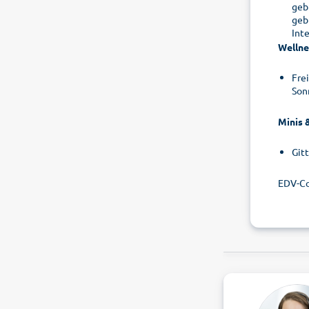
geb
geb
Int
Wellne
Fre
Son
Minis 
Gitt
EDV-C