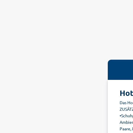
Hot
Das Ho
ZUSÄTZ
•Schuh
Ambient
Paare,