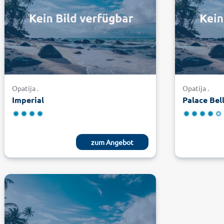
Opatija .
Opatija .
Imperial
Palace Bel
zum Angebot