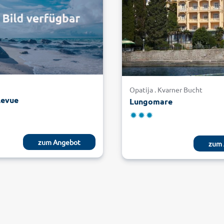
Opatija . Kvarner Bucht
levue
Lungomare
zum Angebot
zum 