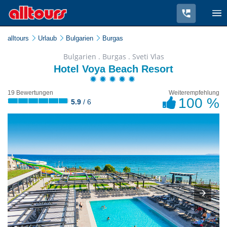
alltours
Urlaub
Bulgarien
Burgas
Bulgarien . Burgas . Sveti Vlas
Hotel Voya Beach Resort
19 Bewertungen
Weiterempfehlung
100 %
5.9
/ 6