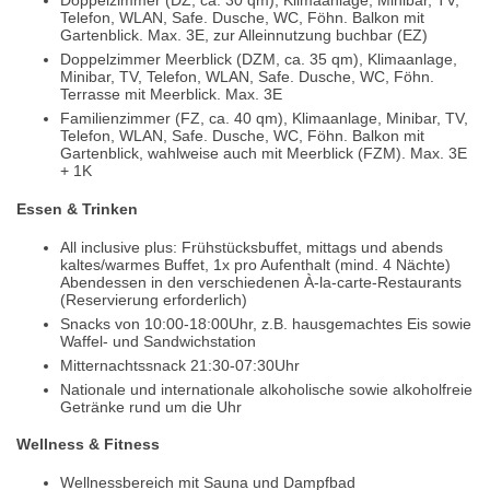
Doppelzimmer (DZ, ca. 30 qm), Klimaanlage, Minibar, TV,
Telefon, WLAN, Safe. Dusche, WC, Föhn. Balkon mit
Gartenblick. Max. 3E, zur Alleinnutzung buchbar (EZ)
Doppelzimmer Meerblick (DZM, ca. 35 qm), Klimaanlage,
Minibar, TV, Telefon, WLAN, Safe. Dusche, WC, Föhn.
Terrasse mit Meerblick. Max. 3E
Familienzimmer (FZ, ca. 40 qm), Klimaanlage, Minibar, TV,
Telefon, WLAN, Safe. Dusche, WC, Föhn. Balkon mit
Gartenblick, wahlweise auch mit Meerblick (FZM). Max. 3E
+ 1K
Essen & Trinken
All inclusive plus: Frühstücksbuffet, mittags und abends
kaltes/warmes Buffet, 1x pro Aufenthalt (mind. 4 Nächte)
Abendessen in den verschiedenen À-la-carte-Restaurants
(Reservierung erforderlich)
Snacks von 10:00-18:00Uhr, z.B. hausgemachtes Eis sowie
Waffel- und Sandwichstation
Mitternachtssnack 21:30-07:30Uhr
Nationale und internationale alkoholische sowie alkoholfreie
Getränke rund um die Uhr
Wellness & Fitness
Wellnessbereich mit Sauna und Dampfbad