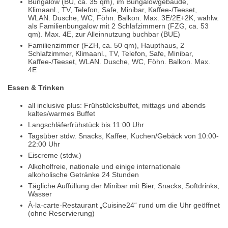
Bungalow (BU, ca. 35 qm), im Bungalowgebäude,
Klimaanl., TV, Telefon, Safe, Minibar, Kaffee-/Teeset,
WLAN. Dusche, WC, Föhn. Balkon. Max. 3E/2E+2K, wahlw.
als Familienbungalow mit 2 Schlafzimmern (FZG, ca. 53
qm). Max. 4E, zur Alleinnutzung buchbar (BUE)
Familienzimmer (FZH, ca. 50 qm), Haupthaus, 2
Schlafzimmer, Klimaanl., TV, Telefon, Safe, Minibar,
Kaffee-/Teeset, WLAN. Dusche, WC, Föhn. Balkon. Max.
4E
Essen & Trinken
all inclusive plus: Frühstücksbuffet, mittags und abends
kaltes/warmes Buffet
Langschläferfrühstück bis 11:00 Uhr
Tagsüber stdw. Snacks, Kaffee, Kuchen/Gebäck von 10:00-
22:00 Uhr
Eiscreme (stdw.)
Alkoholfreie, nationale und einige internationale
alkoholische Getränke 24 Stunden
Tägliche Auffüllung der Minibar mit Bier, Snacks, Softdrinks,
Wasser
À-la-carte-Restaurant „Cuisine24“ rund um die Uhr geöffnet
(ohne Reservierung)