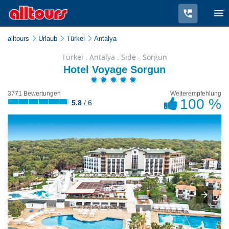
alltours
Urlaub
Türkei
Antalya
Türkei . Antalya . Side - Sorgun
Hotel Voyage Sorgun
3771 Bewertungen
Weiterempfehlung
100 %
5.8
/ 6