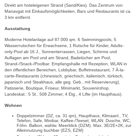
Direkt am hoteleigenen Strand (Sand/Kies). Das Zentrum von
Manavgat mit Einkaufsmöglichkeiten, Bars und Restaurants ist ca.
3 km entfernt.
Ausstattung
Moderne Hotelanlage auf 87.000 qm. 6 Swimmingpools, 5
Wasserrutschen für Erwachsene, 1 Rutsche für Kinder, Adults-
only-Pool ab 16 J., Sonnenterrassen, Liegen, Schirme und
Auflagen am Pool und am Strand, Badetücher am Pool,
Strand-/Snack-/Poolbar. Empfangshalle mit Rezeption, WLAN in
den öffentlichen Bereichen, Lobbybar, Buffetrestaurant, 7 À-la-
carte-Restaurants (chinesisch, griechisch, italienisch, türkisch,
japanisch und Steakhaus, alle geg. Geb., mit Reservierung),
Patisserie, Boutique, Friseur, Minimarkt, Souvenirshop.
Landeskat.: 5 St., 508 Zimmer, 4 Etg., 4 Lifte (im Haupthaus).
Wohnen
Doppelzimmer (DZ, ca. 31 qm), Haupthaus, Klimaanl., TV,
Telefon, Safe, Minibar, Kaffee-/Teeset, WLAN. Dusche, WC,
Föhn. Balkon, wahlw. Meerblick (DZM). Max. 3E/2E+2K, zur
Alleinnutzung buchbar (EZS, EZM)