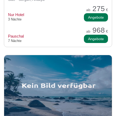
275
ab
€
Nur Hotel
Angebote
3 Nächte
968
ab
€
Pauschal
Angebote
7 Nächte