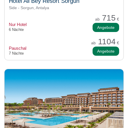
Hotel Ali Bey Resort Sorgun
Side - Sorgun, Antalya
715
ab
€
Nur Hotel
Angebote
6 Nächte
1104
ab
€
Pauschal
Angebote
7 Nächte