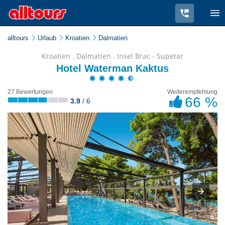
alltours
Urlaub
Kroatien
Dalmatien
Kroatien . Dalmatien . Insel Brac - Supetar
Hotel Waterman Kaktus
27 Bewertungen
Weiterempfehlung
66 %
3.9
/ 6