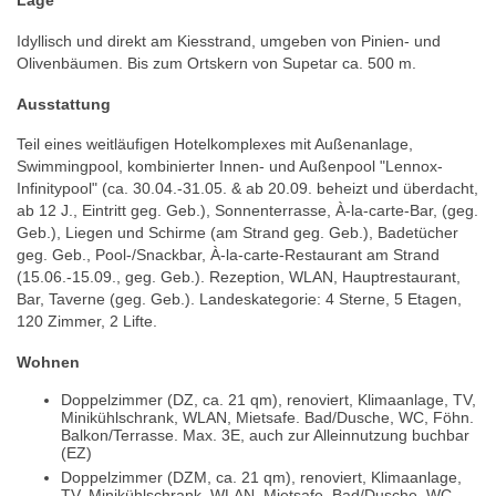
Lage
Idyllisch und direkt am Kiesstrand, umgeben von Pinien- und
Olivenbäumen. Bis zum Ortskern von Supetar ca. 500 m.
Ausstattung
Teil eines weitläufigen Hotelkomplexes mit Außenanlage,
Swimmingpool, kombinierter Innen- und Außenpool "Lennox-
Infinitypool" (ca. 30.04.-31.05. & ab 20.09. beheizt und überdacht,
ab 12 J., Eintritt geg. Geb.), Sonnenterrasse, À-la-carte-Bar, (geg.
Geb.), Liegen und Schirme (am Strand geg. Geb.), Badetücher
geg. Geb., Pool-/Snackbar, À-la-carte-Restaurant am Strand
(15.06.-15.09., geg. Geb.). Rezeption, WLAN, Hauptrestaurant,
Bar, Taverne (geg. Geb.). Landeskategorie: 4 Sterne, 5 Etagen,
120 Zimmer, 2 Lifte.
Wohnen
Doppelzimmer (DZ, ca. 21 qm), renoviert, Klimaanlage, TV,
Minikühlschrank, WLAN, Mietsafe. Bad/Dusche, WC, Föhn.
Balkon/Terrasse. Max. 3E, auch zur Alleinnutzung buchbar
(EZ)
Doppelzimmer (DZM, ca. 21 qm), renoviert, Klimaanlage,
TV, Minikühlschrank, WLAN, Mietsafe. Bad/Dusche, WC,