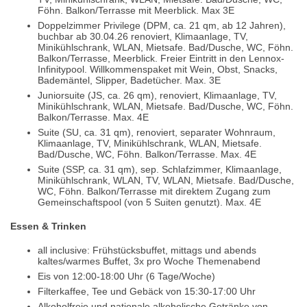
Föhn. Balkon/Terrasse mit Meerblick. Max 3E
Doppelzimmer Privilege (DPM, ca. 21 qm, ab 12 Jahren),
buchbar ab 30.04.26 renoviert, Klimaanlage, TV,
Minikühlschrank, WLAN, Mietsafe. Bad/Dusche, WC, Föhn.
Balkon/Terrasse, Meerblick. Freier Eintritt in den Lennox-
Infinitypool. Willkommenspaket mit Wein, Obst, Snacks,
Bademäntel, Slipper, Badetücher. Max. 3E
Juniorsuite (JS, ca. 26 qm), renoviert, Klimaanlage, TV,
Minikühlschrank, WLAN, Mietsafe. Bad/Dusche, WC, Föhn.
Balkon/Terrasse. Max. 4E
Suite (SU, ca. 31 qm), renoviert, separater Wohnraum,
Klimaanlage, TV, Minikühlschrank, WLAN, Mietsafe.
Bad/Dusche, WC, Föhn. Balkon/Terrasse. Max. 4E
Suite (SSP, ca. 31 qm), sep. Schlafzimmer, Klimaanlage,
Minikühlschrank, WLAN, TV, WLAN, Mietsafe. Bad/Dusche,
WC, Föhn. Balkon/Terrasse mit direktem Zugang zum
Gemeinschaftspool (von 5 Suiten genutzt). Max. 4E
Essen & Trinken
all inclusive: Frühstücksbuffet, mittags und abends
kaltes/warmes Buffet, 3x pro Woche Themenabend
Eis von 12:00-18:00 Uhr (6 Tage/Woche)
Filterkaffee, Tee und Gebäck von 15:30-17:00 Uhr
Alkoholfreie und nationale alkoholische Getränke von