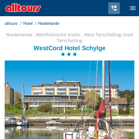
alltours
Hotel
Niederlande
Niederlande . Westfriesische Inseln . West Terschelling, Insel
Terschelling
WestCord Hotel Schylge