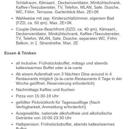
Schlafraum, Klimaanl., Deckenventilator, Minikühlschrank,
Kaffee-/Teezubereiter, TV, Telefon, WLAN, Safe. Dusche,
WC, Föhn. Terrasse, Gartenblick.Max. 2E+2K
Wahlweise mit sep. Kinderschlafzimmer, eigenem Bad
(FZD, ca. 50 qm). Max. 2E+3K
Couple-Deluxe-Beachfront (DZD, ca. 40 qm), Klimaanl.,
Deckenventilator, Minikühlschrank, Kaffee-/Teezubereiter,
TV, Telefon, WLAN, Safe. Dusche, separates WC, Föhn.
Balkon, in 1. Strandreihe. Max. 2E
Essen & Trinken
all inclusive: Frühstücksbuffet, mittags und abends
kaltes/warmes Buffet oder à-la-carte
Ab einem Aufenthalt von 3 Nächten Dine-around in 4
Restaurants möglich (à-la-carte-Restaurants 6 Tage in der
Woche geöffnet, Reservierung erforderlich)
Nachmittags Kaffee und Kuchen
Pizza von 15:30-18 Uhr
gefüllter Picknickkorb für Tagesausflüge (Nach
Verfügbarkeit, Anmeldung erforderlich)
Ausgewählte, nationale alkoholfreie und alkoholische
Getränke von 10:00-23:30 Uhr
Halbpension: Frühstücksbuffet, abends kaltes/warmes
Buffet