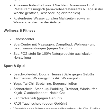
Ab einem Aufenthalt von 3 Nächten Dine-around in 4
Restaurants möglich (à-la-carte-Restaurants 6 Tage in der
Woche geöffnet, Reservierung erforderlich)
Kostenfreies Wasser zu allen Mahlzeiten sowie an
Wasserspendern in der Anlage
Wellness & Fitness
Fitnesscenter
Spa-Center mit Massagen, Dampfbad, Wellness- und
Beautyanwendungen (gegen Gebühr)
Spa POZ steht für 100% Naturprodukte aus lokaler
Herstellung
Sport & Spiel
Beachvolleyball, Boccia, Tennis (Bälle gegen Gebühr),
Tischtennis, Wassergymnastik, Wasserpolo
Yoga, Tai Chi, Stretching, Bogenschießen
Schnorcheln, Stand-up-Paddling, Tretboot, Windsurfen,
Kajak, Glasbodenboot, Hoble Cat
Fahrradverleih (gegen Gebühr)
PADI-Tauchschule (gegen Gebühr)
Verschiedene Wassersportmöglichkeiten wie Kite Surfing