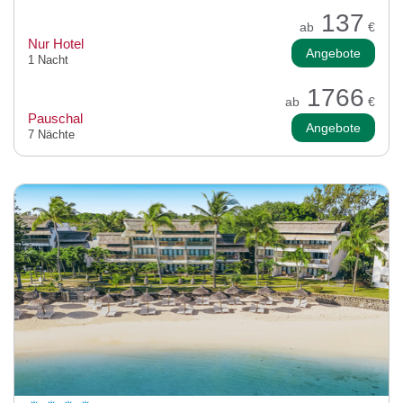
137
ab
€
Nur Hotel
Angebote
1 Nacht
1766
ab
€
Pauschal
Angebote
7 Nächte