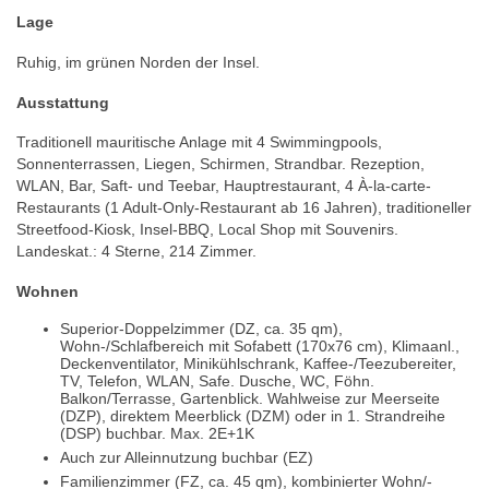
Lage
Ruhig, im grünen Norden der Insel.
Ausstattung
Traditionell mauritische Anlage mit 4 Swimmingpools,
Sonnenterrassen, Liegen, Schirmen, Strandbar. Rezeption,
WLAN, Bar, Saft- und Teebar, Hauptrestaurant, 4 À-la-carte-
Restaurants (1 Adult-Only-Restaurant ab 16 Jahren), traditioneller
Streetfood-Kiosk, Insel-BBQ, Local Shop mit Souvenirs.
Landeskat.: 4 Sterne, 214 Zimmer.
Wohnen
Superior-Doppelzimmer (DZ, ca. 35 qm),
Wohn-/Schlafbereich mit Sofabett (170x76 cm), Klimaanl.,
Deckenventilator, Minikühlschrank, Kaffee-/Teezubereiter,
TV, Telefon, WLAN, Safe. Dusche, WC, Föhn.
Balkon/Terrasse, Gartenblick. Wahlweise zur Meerseite
(DZP), direktem Meerblick (DZM) oder in 1. Strandreihe
(DSP) buchbar. Max. 2E+1K
Auch zur Alleinnutzung buchbar (EZ)
Familienzimmer (FZ, ca. 45 qm), kombinierter Wohn/-