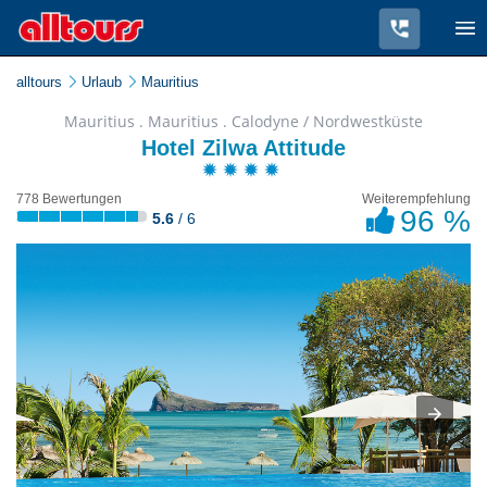
alltours
Urlaub
Mauritius
Mauritius . Mauritius . Calodyne / Nordwestküste
Hotel Zilwa Attitude
778 Bewertungen
Weiterempfehlung
96 %
5.6
/ 6