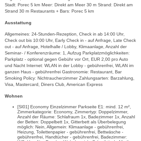
Stadt: Porec 5 km Meer: Direkt am Meer 30 m Strand: Direkt am
Strand 30 m Restaurants + Bars: Porec 5 km
Ausstattung
Allgemeines: 24-Stunden-Rezeption, Check in ab 14:00 Uhr,
Check out bis 10:00 Uhr, Early Check in - auf Anfrage, Late Check
out - auf Anfrage, Hotelhalle / Lobby, Klimaanlage, Anzahl der
Seminar- / Konferenzräume: 1, Aufzug Parkplatzmöglichkeiten:
Parkplatz - optional gegen Gebühr vor Ort, EUR 2,00 pro Auto
und Nacht Internet: WLAN in der Lobby - gebührenfrei, WLAN im
ganzen Haus - gebührenfrei Gastronomie: Restaurant, Bar
Smoking Policy: Nichtraucherzimmer Zahlungsarten: Barzahlung,
Visa, Mastercard, Diners Club, American Express
Wohnen
[SI01] Economy Einzelzimmer Parkseite E1: mind. 12 m²,
Zimmerkategorie: Economy, Zimmertyp: Doppelzimmer,
Anzahl der Räume: Schlafraum 1x, Badezimmer 1x, Anzahl
der Betten: Doppelbett 1x, Gitterbett als Überbelegung
möglich: Nein, Allgemein: Klimaanlage - gebührenfrei,
Heizung, Toilettenpapier - gebührenfrei, Bettwäsche -
gebührenfrei, Handtücher - gebührenfrei, Badezimmer: