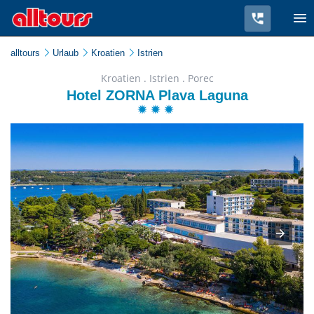
alltours
Urlaub
Kroatien
Istrien
Kroatien . Istrien . Porec
Hotel ZORNA Plava Laguna