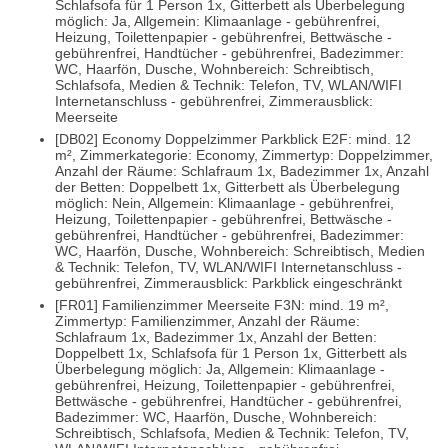
Schlafsofa für 1 Person 1x, Gitterbett als Überbelegung
möglich: Ja, Allgemein: Klimaanlage - gebührenfrei,
Heizung, Toilettenpapier - gebührenfrei, Bettwäsche -
gebührenfrei, Handtücher - gebührenfrei, Badezimmer:
WC, Haarfön, Dusche, Wohnbereich: Schreibtisch,
Schlafsofa, Medien & Technik: Telefon, TV, WLAN/WIFI
Internetanschluss - gebührenfrei, Zimmerausblick:
Meerseite
[DB02] Economy Doppelzimmer Parkblick E2F: mind. 12
m², Zimmerkategorie: Economy, Zimmertyp: Doppelzimmer,
Anzahl der Räume: Schlafraum 1x, Badezimmer 1x, Anzahl
der Betten: Doppelbett 1x, Gitterbett als Überbelegung
möglich: Nein, Allgemein: Klimaanlage - gebührenfrei,
Heizung, Toilettenpapier - gebührenfrei, Bettwäsche -
gebührenfrei, Handtücher - gebührenfrei, Badezimmer:
WC, Haarfön, Dusche, Wohnbereich: Schreibtisch, Medien
& Technik: Telefon, TV, WLAN/WIFI Internetanschluss -
gebührenfrei, Zimmerausblick: Parkblick eingeschränkt
[FR01] Familienzimmer Meerseite F3N: mind. 19 m²,
Zimmertyp: Familienzimmer, Anzahl der Räume:
Schlafraum 1x, Badezimmer 1x, Anzahl der Betten:
Doppelbett 1x, Schlafsofa für 1 Person 1x, Gitterbett als
Überbelegung möglich: Ja, Allgemein: Klimaanlage -
gebührenfrei, Heizung, Toilettenpapier - gebührenfrei,
Bettwäsche - gebührenfrei, Handtücher - gebührenfrei,
Badezimmer: WC, Haarfön, Dusche, Wohnbereich:
Schreibtisch, Schlafsofa, Medien & Technik: Telefon, TV,