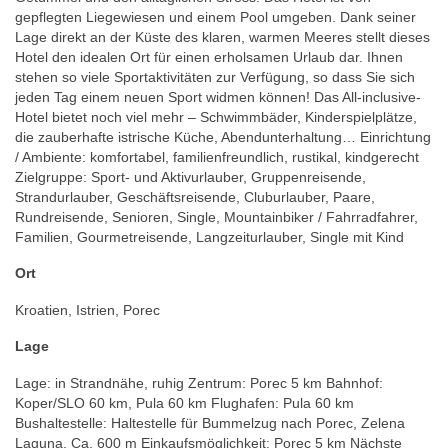
gepflegten Liegewiesen und einem Pool umgeben. Dank seiner
Lage direkt an der Küste des klaren, warmen Meeres stellt dieses
Hotel den idealen Ort für einen erholsamen Urlaub dar. Ihnen
stehen so viele Sportaktivitäten zur Verfügung, so dass Sie sich
jeden Tag einem neuen Sport widmen können! Das All-inclusive-
Hotel bietet noch viel mehr – Schwimmbäder, Kinderspielplätze,
die zauberhafte istrische Küche, Abendunterhaltung… Einrichtung
/ Ambiente: komfortabel, familienfreundlich, rustikal, kindgerecht
Zielgruppe: Sport- und Aktivurlauber, Gruppenreisende,
Strandurlauber, Geschäftsreisende, Cluburlauber, Paare,
Rundreisende, Senioren, Single, Mountainbiker / Fahrradfahrer,
Familien, Gourmetreisende, Langzeiturlauber, Single mit Kind
Ort
Kroatien, Istrien, Porec
Lage
Lage: in Strandnähe, ruhig Zentrum: Porec 5 km Bahnhof:
Koper/SLO 60 km, Pula 60 km Flughafen: Pula 60 km
Bushaltestelle: Haltestelle für Bummelzug nach Porec, Zelena
Laguna, Ca. 600 m Einkaufsmöglichkeit: Porec 5 km Nächste