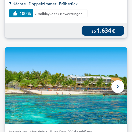
7 Nächte . Doppelzimmer . Frühstück
100 %
7 HolidayCheck Bewertungen
1.634
€
ab
Mauritius . Mauritius . Blue Bay / Südostküste