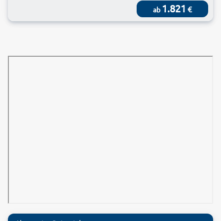
1.821
€
ab