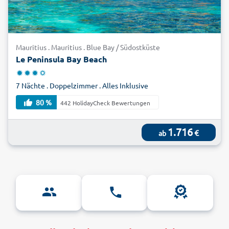
Mauritius . Mauritius . Blue Bay / Südostküste
Le Peninsula Bay Beach
7 Nächte . Doppelzimmer . Alles Inklusive
80 %
442 HolidayCheck Bewertungen
1.716
€
ab