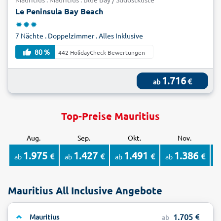
Le Peninsula Bay Beach
7 Nächte . Doppelzimmer . Alles Inklusive
80 %
442 HolidayCheck Bewertungen
1.716
€
ab
Top-Preise Mauritius
Aug.
Sep.
Okt.
Nov.
1.975
1.427
1.491
1.386
€
€
€
€
ab
ab
ab
ab
a
Mauritius All Inclusive Angebote
1.705
Mauritius
ab