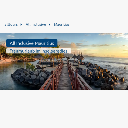
alltours
All Inclusive
Mauritius
All Inclusive Mauritius
Traumurlaub im Inselparadies