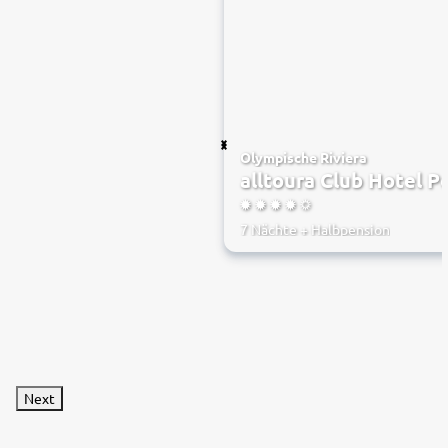
Olympische Riviera
alltoura Club Hotel P
4.5
7 Nächte
+
Halbpension
Next