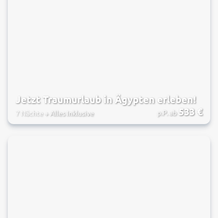
Jetzt Traumurlaub in Ägypten erleben!
533
€
p.P. ab
7 Nächte
+
Alles Inklusive