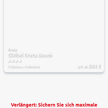
Kreta
Civitel Creta Beach
4
584
€
p.P. ab
7 Nächte
+
Frühstück
Verlängert: Sichern Sie sich maximale