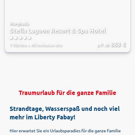
Hurghada
Stella Lagoon Resort & Spa Hotel
5
868
€
p.P. ab
7 Nächte
+
All Inclusive plus
Traumurlaub für die ganze Familie
Strandtage, Wasserspaß und noch viel
mehr im Liberty Fabay!
Hier erwartet Sie ein Urlaubsparadies für die ganze Familie