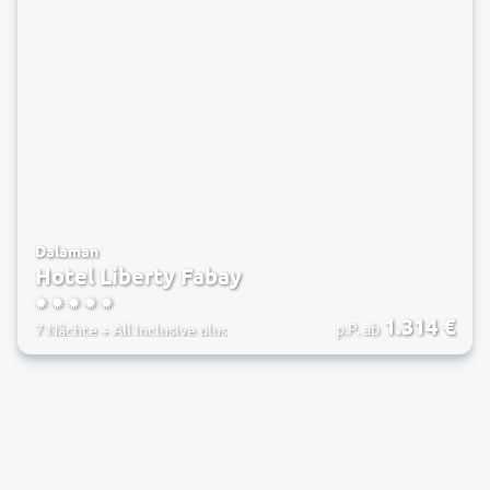
Dalaman
Hotel Liberty Fabay
5
1.314
€
p.P. ab
7 Nächte
+
All Inclusive plus