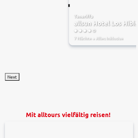
Teneriffa
allsun Hotel Los Hibi
4.5
7 Nächte
+
Alles Inklusive
Next
Mit alltours vielfältig reisen!