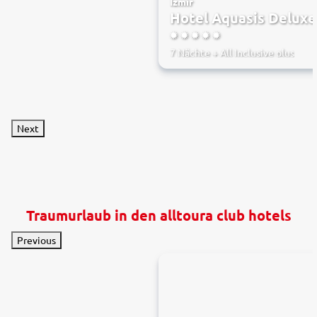
Izmir
Hotel Aquasis Deluxe
5
7 Nächte
+
All Inclusive plus
Next
Traumurlaub in den alltoura club hotels
Previous