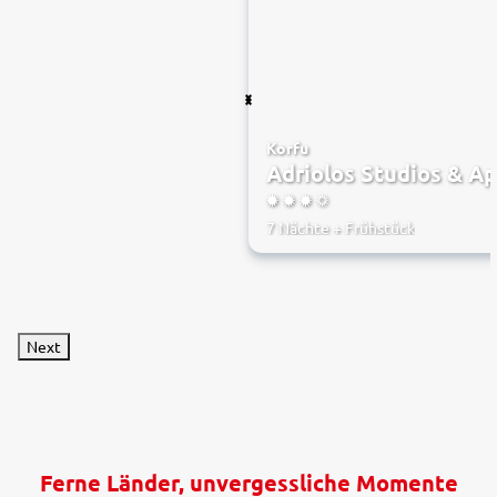
Korfu
Adriolos Studios & A
3.5
7 Nächte
+
Frühstück
Next
Ferne Länder, unvergessliche Momente