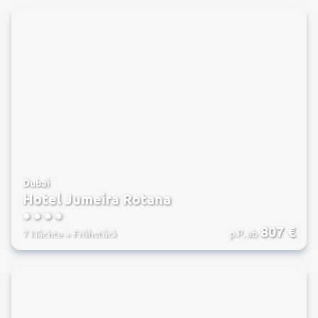
Dubai
Hotel Jumeira Rotana
4
807
€
p.P. ab
7 Nächte
+
Frühstück