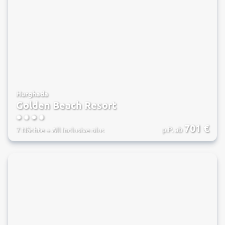
Hurghada
Golden Beach Resort
4
701
€
p.P. ab
7 Nächte
+
All Inclusive plus