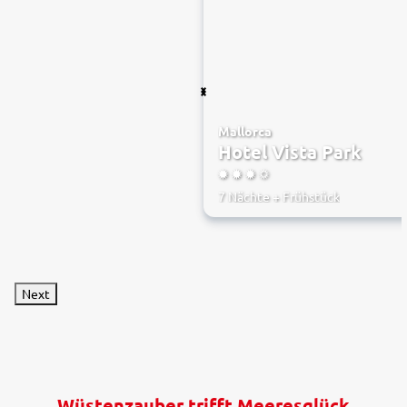
Mallorca
Hotel Vista Park
3.5
7 Nächte
+
Frühstück
Next
Wüstenzauber trifft Meeresglück