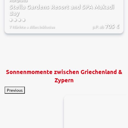
Stella Gardens Resort and SPA Makadi
Bay
4
705
€
p.P. ab
7 Nächte
+
Alles Inklusive
Sonnenmomente zwischen Griechenland &
Zypern
Previous