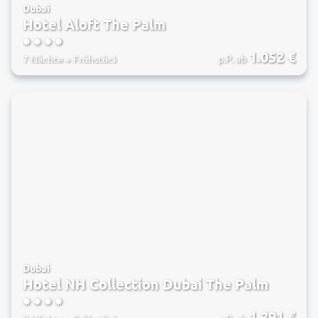
Dubai
Hotel Aloft The Palm
4
1.052
€
p.P. ab
7 Nächte
+
Frühstück
Dubai
Hotel NH Collection Dubai The Palm
4
1.291
€
p.P. ab