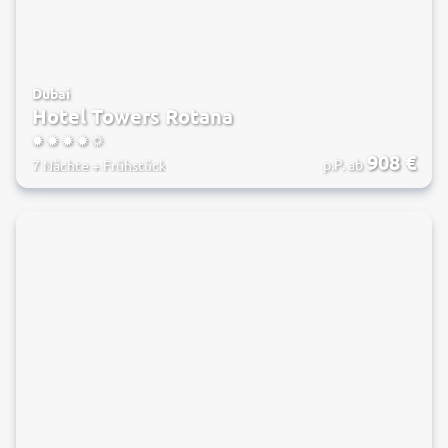
Dubai
Hotel Towers Rotana
4.5
908
€
p.P. ab
7 Nächte
+
Frühstück