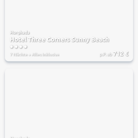
Hurghada
Hotel Three Corners Sunny Beach
4
712
€
p.P. ab
7 Nächte
+
Alles Inklusive
Hurghada