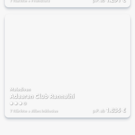
7 Nächte
+
Frühstück
Malediven
Adaaran Club Rannalhi
3.5
1.836
€
p.P. ab
7 Nächte
+
Alles Inklusive