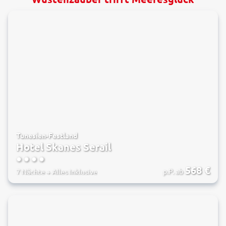
Tunesien-Festland
Hotel Skanes Serail
4
568
€
p.P. ab
7 Nächte
+
Alles Inklusive