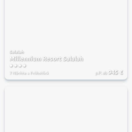
Salalah
Millennium Resort Salalah
4
945
€
p.P. ab
7 Nächte
+
Frühstück