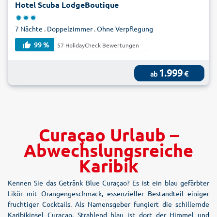
Hotel Scuba LodgeBoutique
7 Nächte . Doppelzimmer . Ohne Verpflegung
99 %
57 HolidayCheck Bewertungen
1.999
€
ab
Curaçao Urlaub –
Abwechslungsreiche
Karibik
Kennen Sie das Getränk Blue Curaçao? Es ist ein blau gefärbter
Likör mit Orangengeschmack, essenzieller Bestandteil einiger
fruchtiger Cocktails. Als Namensgeber fungiert die schillernde
Karibikinsel Curaçao. Strahlend blau ist dort der Himmel und