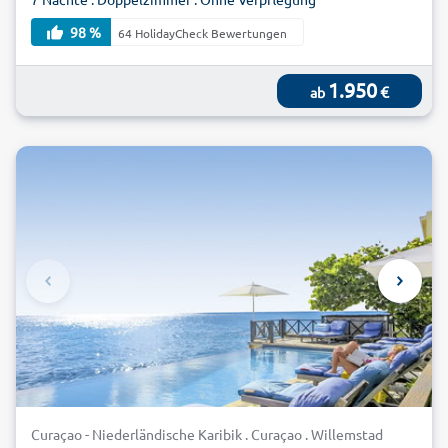
98 %
64 HolidayCheck Bewertungen
1.950
€
ab
Curaçao - Niederländische Karibik . Curaçao . Willemstad