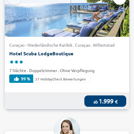
Curaçao - Niederländische Karibik . Curaçao . Willemstad
Hotel Scuba LodgeBoutique
7 Nächte . Doppelzimmer . Ohne Verpflegung
99 %
57 HolidayCheck Bewertungen
1.999
€
ab