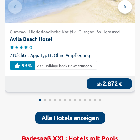
Curaçao - Niederländische Karibik . Curaçao . Willemstad
Avila Beach Hotel
7 Nächte . App. Typ B . Ohne Verpflegung
99 %
232 HolidayCheck Bewertungen
2.872
€
ab
Alle Hotels anzeigen
Badespaß XXL: Hotels mit Pools