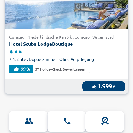
Curaçao - Niederländische Karibik . Curaçao . Willemstad
Hotel Scuba LodgeBoutique
7 Nächte . Doppelzimmer . Ohne Verpflegung
99 %
57 HolidayCheck Bewertungen
1.999
€
ab