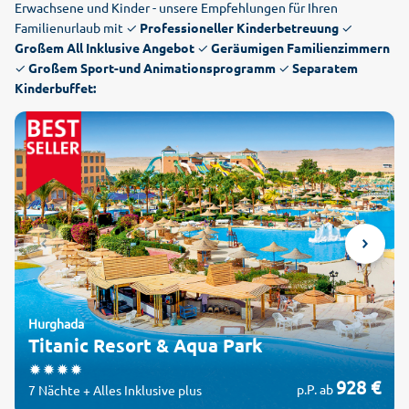
Erwachsene und Kinder - unsere Empfehlungen für Ihren
Familienurlaub mit
✓
Professioneller Kinderbetreuung ✓
Großem All Inklusive Angebot ✓ Geräumigen Familienzimmern
✓ Großem Sport-und Animationsprogramm ✓ Separatem
Kinderbuffet:
Hurghada
Titanic Resort & Aqua Park
928 €
p.P. ab
7 Nächte + Alles Inklusive plus