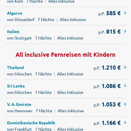
von Köln
7 Nächte
|
Alles Inklusive
585
€
Algarve
p.P.
von Düsseldorf
7 Nächte
|
Alles Inklusive
815
€
Italien
p.P.
von Stuttgart
7 Nächte
|
Alles Inklusive
All inclusive Fernreisen mit Kindern
1.210
€
Thailand
p.P.
von München
7 Nächte
|
Alles Inklusive
1.086
€
Sri Lanka
p.P.
von München
7 Nächte
|
Alles Inklusive
1.053
€
V. A. Emirate
p.P.
von Hannover
7 Nächte
|
Alles Inklusive
1.166
€
Dominikanische Republik
p.P.
von Frankfurt
7 Nächte
|
Alles Inklusive