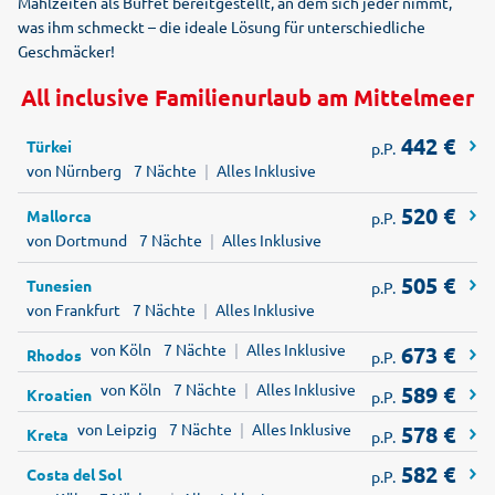
Mahlzeiten als Buffet bereitgestellt, an dem sich jeder nimmt,
was ihm schmeckt – die ideale Lösung für unterschiedliche
Geschmäcker!
All inclusive Familienurlaub am Mittelmeer
442
€
Türkei
p.P.
von Nürnberg
7 Nächte
|
Alles Inklusive
520
€
Mallorca
p.P.
von Dortmund
7 Nächte
|
Alles Inklusive
505
€
Tunesien
p.P.
von Frankfurt
7 Nächte
|
Alles Inklusive
von Köln
7 Nächte
|
Alles Inklusive
673
€
Rhodos
p.P.
von Köln
7 Nächte
|
Alles Inklusive
589
€
Kroatien
p.P.
von Leipzig
7 Nächte
|
Alles Inklusive
578
€
Kreta
p.P.
582
€
Costa del Sol
p.P.