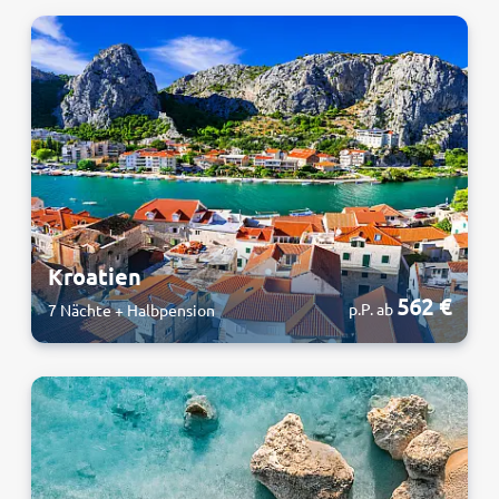
Kroatien
562 €
p.P. ab
7 Nächte + Halbpension