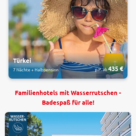
Türkei
435 €
p.P. ab
7 Nächte + Halbpension
Familienhotels mit Wasserrutschen -
Badespaß für alle!