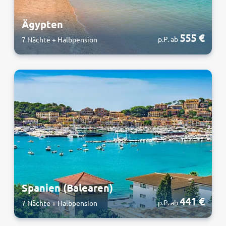
Ägypten
555 €
p.P. ab
7 Nächte + Halbpension
Spanien (Balearen)
441 €
p.P. ab
7 Nächte + Halbpension